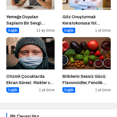
Yemeğe Duyulan
Göz Ovuşturmak
Saplantı Bir Sevgi
Keratokonusa Yol
İhtiyacıdır
Açabilir
Sağlık
11 ay önce
Sağlık
1 yıl önce
Otizmli Çocuklarda
Bitkilerin Sessiz Gücü:
Ekran Süresi: Riskler ve
Flavonoidler, Fenolik
Öneriler
Asitler ve Diğer
Sağlık
1 yıl önce
Sağlık
1 yıl önce
Polifenoller
Bir Cevap Yaz