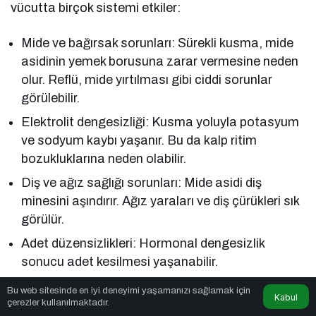
vücutta birçok sistemi etkiler:
Mide ve bağırsak sorunları: Sürekli kusma, mide
asidinin yemek borusuna zarar vermesine neden
olur. Reflü, mide yırtılması gibi ciddi sorunlar
görülebilir.
Elektrolit dengesizliği: Kusma yoluyla potasyum
ve sodyum kaybı yaşanır. Bu da kalp ritim
bozukluklarına neden olabilir.
Diş ve ağız sağlığı sorunları: Mide asidi diş
minesini aşındırır. Ağız yaraları ve diş çürükleri sık
görülür.
Adet düzensizlikleri: Hormonal dengesizlik
sonucu adet kesilmesi yaşanabilir.
Kas kaybı ve halsizlik: Sürekli yetersiz beslenme
Bu web sitesinde en iyi deneyimi yaşamanızı sağlamak için
Kabul
kas gücünü azaltır, kişi bitkin hisseder.
çerezler kullanılmaktadır.