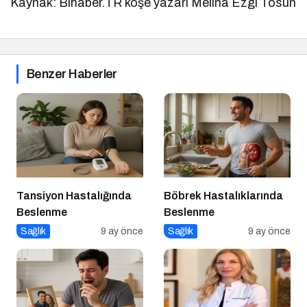
Kaynak: Bihaber.TR köşe yazarı Melina Ezgi Tosun
Benzer Haberler
Tansiyon Hastalığında
Böbrek Hastalıklarında
Beslenme
Beslenme
Sağlık
9 ay önce
Sağlık
9 ay önce