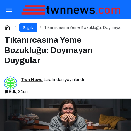
Bulimia Nervoza ile Savaşmak
Paylaş
Yorum Yap
Tıkanırcasına Yeme Bozukluğu: Doymayan
Sağlık
Duygular
Tıkanırcasına Yeme
Bozukluğu: Doymayan
Duygular
Twn News
tarafından yayınlandı
8dk, 31sn