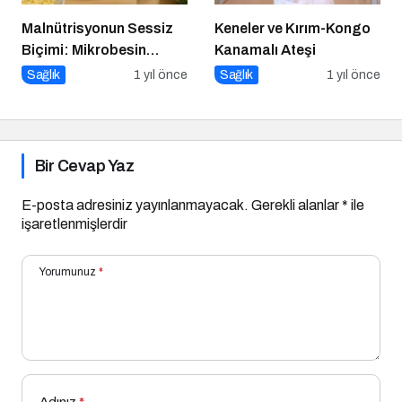
Malnütrisyonun Sessiz
Keneler ve Kırım-Kongo
Biçimi: Mikrobesin
Kanamalı Ateşi
Eksikliklerinin
Sağlık
1 yıl önce
Sağlık
1 yıl önce
Nörogelişim Üzerindeki
Etkisi
Bir Cevap Yaz
E-posta adresiniz yayınlanmayacak.
Gerekli alanlar
*
ile
işaretlenmişlerdir
Yorumunuz
*
Adınız
*