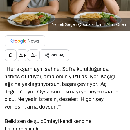
Yemek Seçen Çocuklar İçin 8 Altın Öneri
+
-
PAYLAŞ
“Her akşam aynı sahne. Sofra kurulduğunda
herkes oturuyor, ama onun yüzü asılıyor. Kaşığı
ağzına yaklaştırıyorsun, başını çeviriyor. ‘Aç
değilim’ diyor. Oysa son lokmayı yemeyeli saatler
oldu. Ne yesin istersin, deseler: ‘Hiçbir şey
yemesin, ama doysun.’”
Belki sen de şu cümleyi kendi kendine
fısıldamışsındır: