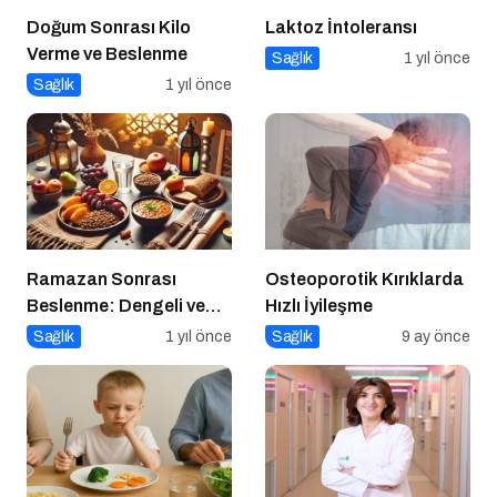
Doğum Sonrası Kilo
Laktoz İntoleransı
Verme ve Beslenme
Sağlık
1 yıl önce
Sağlık
1 yıl önce
Ramazan Sonrası
Osteoporotik Kırıklarda
Beslenme: Dengeli ve
Hızlı İyileşme
Sağlıklı Bir Geçiş İçin
Sağlık
1 yıl önce
Sağlık
9 ay önce
İpuçları