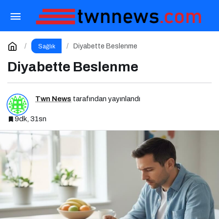
Hastalıklarda Beslenme
Paylaş
Yorum Yap
Diyabette Beslenme
Sağlık
Diyabette Beslenme
Twn News
tarafından yayınlandı
9dk, 31sn