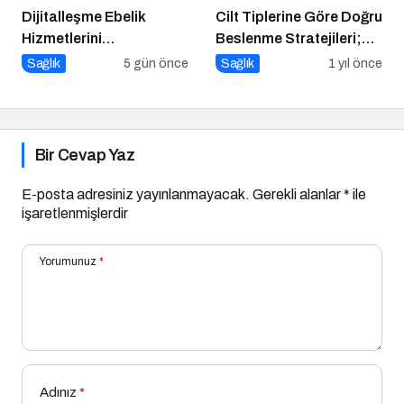
Dijitalleşme Ebelik
Cilt Tiplerine Göre Doğru
Hizmetlerini
Beslenme Stratejileri;
Dönüştürüyor
Genç ve Parlak Cilt İçin
Sağlık
5 gün önce
Sağlık
1 yıl önce
Doğru Besinler
Bir Cevap Yaz
E-posta adresiniz yayınlanmayacak.
Gerekli alanlar
*
ile
işaretlenmişlerdir
Yorumunuz
*
Adınız
*