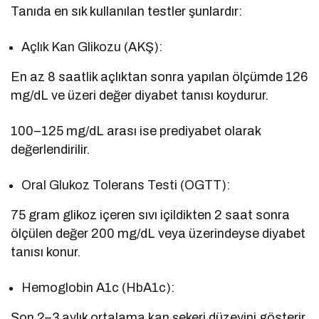
Tanıda en sık kullanılan testler şunlardır:
Açlık Kan Glikozu (AKŞ):
En az 8 saatlik açlıktan sonra yapılan ölçümde 126
mg/dL ve üzeri değer diyabet tanısı koydurur.
100–125 mg/dL arası ise prediyabet olarak
değerlendirilir.
Oral Glukoz Tolerans Testi (OGTT):
75 gram glikoz içeren sıvı içildikten 2 saat sonra
ölçülen değer 200 mg/dL veya üzerindeyse diyabet
tanısı konur.
Hemoglobin A1c (HbA1c):
Son 2–3 aylık ortalama kan şekeri düzeyini gösterir.