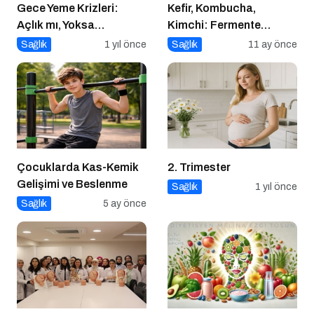
Gece Yeme Krizleri:
Kefir, Kombucha,
Açlık mı, Yoksa
Kimchi: Fermente
Duygusal İhtiyaçlar mı?
Gıdalar Sağlıkta Yeni
Sağlık
1 yıl önce
Sağlık
11 ay önce
Trend mi?
Çocuklarda Kas-Kemik
2. Trimester
Gelişimi ve Beslenme
Sağlık
1 yıl önce
Sağlık
5 ay önce