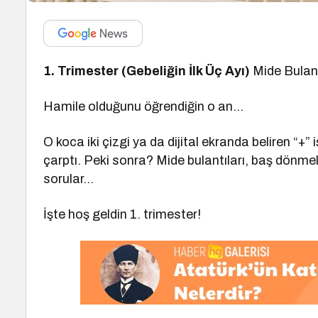
1. Trimester (Gebeliğin İlk Üç Ayı)
Mide Bulant
Hamile olduğunu öğrendiğin o an…
O koca iki çizgi ya da dijital ekranda beliren “+” i
çarptı. Peki sonra? Mide bulantıları, baş dönme
sorular…
İşte hoş geldin 1. trimester!