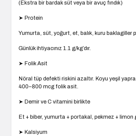
(Ekstra bir bardak süt veya bir avuç fındık)
➤ Protein
Yumurta, süt, yoğurt, et, balık, kuru baklagiller 
Günlük ihtiyacınız 1.1 g/kg’dır.
➤ Folik Asit
Nöral tüp defekti riskini azaltır. Koyu yeşil yap
400–800 mcg folik asit.
➤ Demir ve C vitamini birlikte
Et + biber, yumurta + portakal, pekmez + limon g
➤ Kalsiyum