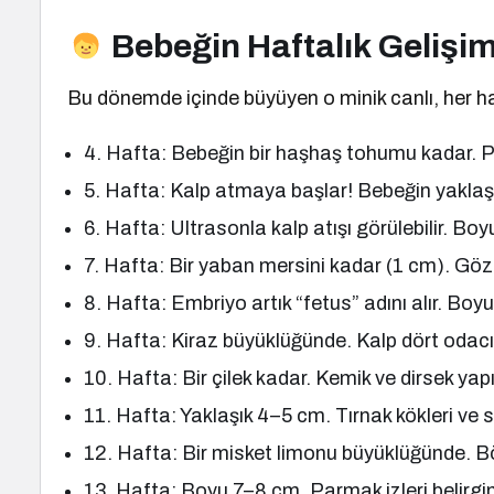
Bebeğin Haftalık Gelişim
Bu dönemde içinde büyüyen o minik canlı, her ha
4. Hafta: Bebeğin bir haşhaş tohumu kadar. 
5. Hafta: Kalp atmaya başlar! Bebeğin yaklaş
6. Hafta: Ultrasonla kalp atışı görülebilir. B
7. Hafta: Bir yaban mersini kadar (1 cm). Göz v
8. Hafta: Embriyo artık “fetus” adını alır. Bo
9. Hafta: Kiraz büyüklüğünde. Kalp dört odacık
10. Hafta: Bir çilek kadar. Kemik ve dirsek yapıs
11. Hafta: Yaklaşık 4–5 cm. Tırnak kökleri ve sa
12. Hafta: Bir misket limonu büyüklüğünde. Böb
13. Hafta: Boyu 7–8 cm. Parmak izleri belirgin