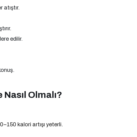
atıştır.
ırır.
re edilir.
konuş.
 Nasıl Olmalı?
–150 kalori artışı yeterli.