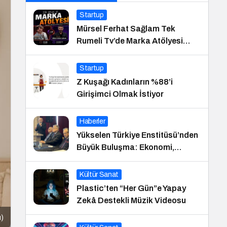
Startup
Mürsel Ferhat Sağlam Tek
Rumeli Tv’de Marka Atölyesi
Programına Konuk Oldu
Startup
Z Kuşağı Kadınların %88’i
Girişimci Olmak İstiyor
Haberler
Yükselen Türkiye Enstitüsü’nden
Büyük Buluşma: Ekonomi,
Güvenlik Politikaları ve Hukuk
Konferansı
Kültür Sanat
Plastic’ten “Her Gün”e Yapay
Zekâ Destekli Müzik Videosu
ı)