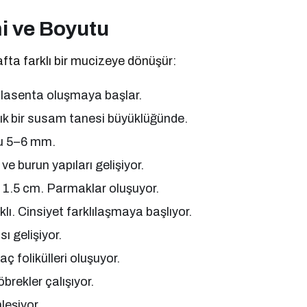
i ve Boyutu
fta farklı bir mucizeye dönüşür:
Plasenta oluşmaya başlar.
ık bir susam tanesi büyüklüğünde.
oyu 5–6 mm.
e burun yapıları gelişiyor.
yu 1.5 cm. Parmaklar oluşuyor.
lı. Cinsiyet farklılaşmaya başlıyor.
ı gelişiyor.
ç folikülleri oluşuyor.
rekler çalışıyor.
leşiyor.