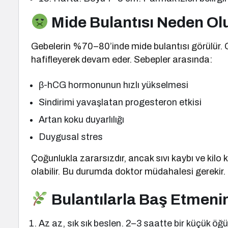
Mide Bulantısı Neden O
Gebelerin %70–80’inde mide bulantısı görülür. G
hafifleyerek devam eder. Sebepler arasında:
β-hCG hormonunun hızlı yükselmesi
Sindirimi yavaşlatan progesteron etkisi
Artan koku duyarlılığı
Duygusal stres
Çoğunlukla zararsızdır, ancak sıvı kaybı ve kil
olabilir. Bu durumda doktor müdahalesi gerekir.
Bulantılarla Baş Etmenin
Az az, sık sık beslen. 2–3 saatte bir küçük öğü