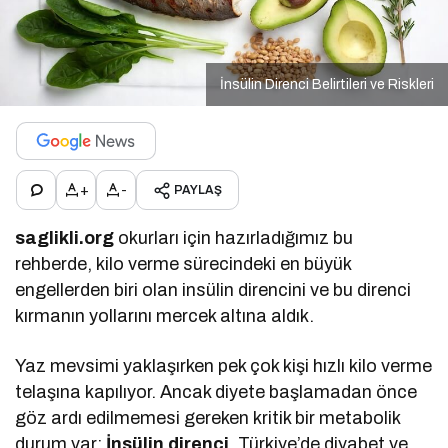
İnsülin Direnci Belirtileri ve Riskleri
+
-
PAYLAŞ
saglikli.org
okurları için hazırladığımız bu
rehberde, kilo verme sürecindeki en büyük
engellerden biri olan insülin direncini ve bu direnci
kırmanın yollarını mercek altına aldık.
Yaz mevsimi yaklaşırken pek çok kişi hızlı kilo verme
telaşına kapılıyor. Ancak diyete başlamadan önce
göz ardı edilmemesi gereken kritik bir metabolik
durum var:
İnsülin direnci
. Türkiye’de diyabet ve