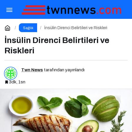
Postprandiyal Oksidatif Stres
Paylaş
Yorum Yap
İnsülin Direnci Belirtileri ve Riskleri
Sağlık
İnsülin Direnci Belirtileri ve
Riskleri
Twn News
tarafından yayınlandı
3dk, 1sn