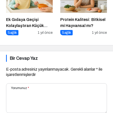
Ek Gıdaya Geçişi
Protein Kalitesi: Bitkisel
Kolaylaştıran Küçük
mi Hayvansal mı?
Sırlar
Sağlık
1 yıl önce
Sağlık
1 yıl önce
Bir Cevap Yaz
E-posta adresiniz yayınlanmayacak.
Gerekli alanlar
*
ile
işaretlenmişlerdir
Yorumunuz
*