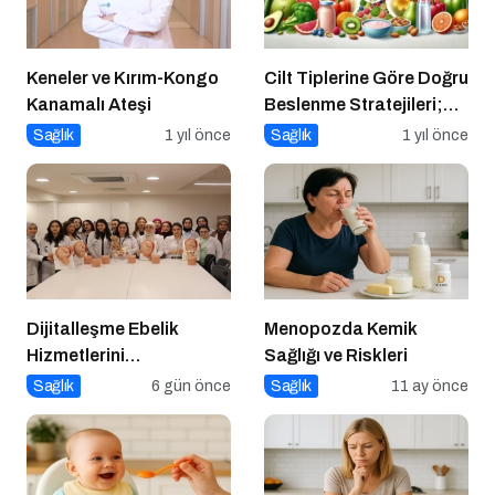
Keneler ve Kırım-Kongo
Cilt Tiplerine Göre Doğru
Kanamalı Ateşi
Beslenme Stratejileri;
Genç ve Parlak Cilt İçin
Sağlık
1 yıl önce
Sağlık
1 yıl önce
Doğru Besinler
Dijitalleşme Ebelik
Menopozda Kemik
Hizmetlerini
Sağlığı ve Riskleri
Dönüştürüyor
Sağlık
6 gün önce
Sağlık
11 ay önce