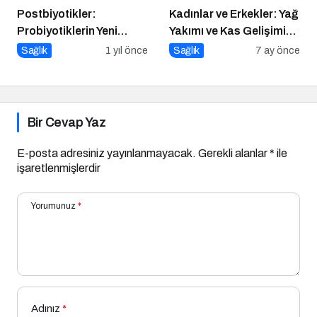
Postbiyotikler:
Kadınlar ve Erkekler: Yağ
Probiyotiklerin Yeni
Yakımı ve Kas Gelişimi
Jenerasyonu mu?
Arasındaki Farklar
Sağlık
1 yıl önce
Sağlık
7 ay önce
Bir Cevap Yaz
E-posta adresiniz yayınlanmayacak.
Gerekli alanlar
*
ile
işaretlenmişlerdir
Yorumunuz
*
Adınız
*