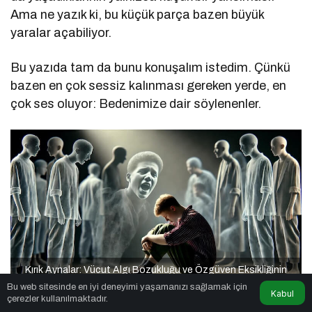
Ama ne yazık ki, bu küçük parça bazen büyük
yaralar açabiliyor.
Bu yazıda tam da bunu konuşalım istedim. Çünkü
bazen en çok sessiz kalınması gereken yerde, en
çok ses oluyor: Bedenimize dair söylenenler.
Kırık Aynalar: Vücut Algı Bozukluğu ve Özgüven Eksikliğinin
Görünmeyen Kökleri
Bu web sitesinde en iyi deneyimi yaşamanızı sağlamak için
Kabul
çerezler kullanılmaktadır.
Aynanın Karşısında Başlayan