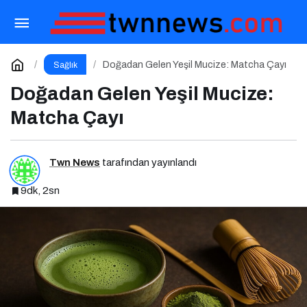
Vücut Algı Bozukluğu ve Özgüven Eksikliğinin
Görünmeyen Kökleri
Paylaş
Yorum Yap
Doğadan Gelen Yeşil Mucize: Matcha Çayı
Sağlık
Doğadan Gelen Yeşil Mucize:
Matcha Çayı
Twn News
tarafından yayınlandı
9dk, 2sn