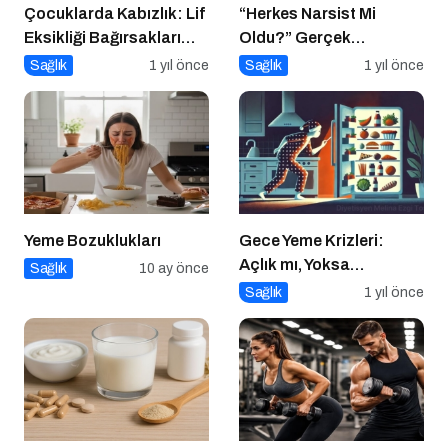
Çocuklarda Kabızlık: Lif
“Herkes Narsist Mi
Eksikliği Bağırsakları
Oldu?” Gerçek
Nasıl Yavaşlatır?
Narsisizm Nedir?
Sağlık
1 yıl önce
Sağlık
1 yıl önce
Yeme Bozuklukları
Gece Yeme Krizleri:
Açlık mı, Yoksa
Sağlık
10 ay önce
Duygusal İhtiyaçlar mı?
Sağlık
1 yıl önce