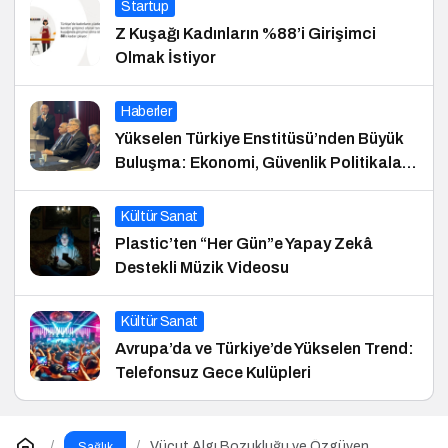
Startup
Z Kuşağı Kadınların %88’i Girişimci
Olmak İstiyor
Haberler
Yükselen Türkiye Enstitüsü’nden Büyük
Buluşma: Ekonomi, Güvenlik Politikaları
ve Hukuk Konferansı
Kültür Sanat
Plastic’ten “Her Gün”e Yapay Zekâ
Destekli Müzik Videosu
Kültür Sanat
Avrupa’da ve Türkiye’de Yükselen Trend:
Telefonsuz Gece Kulüpleri
Vücut Algı Bozukluğu ve Özgüven
Sağlık