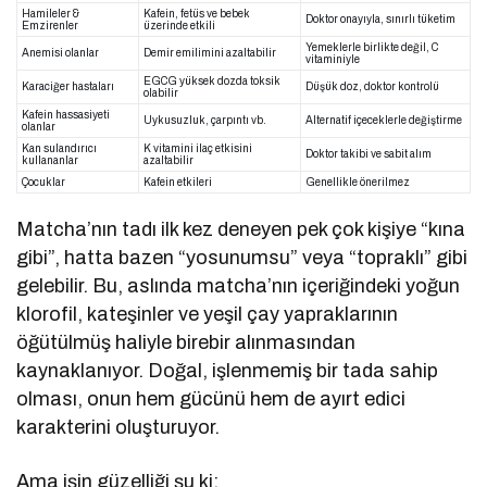
Hamileler &
Kafein, fetüs ve bebek
Doktor onayıyla, sınırlı tüketim
Emzirenler
üzerinde etkili
Yemeklerle birlikte değil, C
Anemisi olanlar
Demir emilimini azaltabilir
vitaminiyle
EGCG yüksek dozda toksik
Karaciğer hastaları
Düşük doz, doktor kontrolü
olabilir
Kafein hassasiyeti
Uykusuzluk, çarpıntı vb.
Alternatif içeceklerle değiştirme
olanlar
Kan sulandırıcı
K vitamini ilaç etkisini
Doktor takibi ve sabit alım
kullananlar
azaltabilir
Çocuklar
Kafein etkileri
Genellikle önerilmez
Matcha’nın tadı ilk kez deneyen pek çok kişiye “kına
gibi”, hatta bazen “yosunumsu” veya “topraklı” gibi
gelebilir. Bu, aslında matcha’nın içeriğindeki yoğun
klorofil, kateşinler ve yeşil çay yapraklarının
öğütülmüş haliyle birebir alınmasından
kaynaklanıyor. Doğal, işlenmemiş bir tada sahip
olması, onun hem gücünü hem de ayırt edici
karakterini oluşturuyor.
Ama işin güzelliği şu ki: