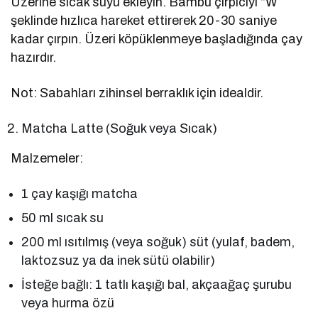
Üzerine sıcak suyu ekleyin. Bambu çırpıcıyı “W”
şeklinde hızlıca hareket ettirerek 20-30 saniye
kadar çırpın. Üzeri köpüklenmeye başladığında çay
hazırdır.
Not: Sabahları zihinsel berraklık için idealdir.
Matcha Latte (Soğuk veya Sıcak)
Malzemeler:
1 çay kaşığı matcha
50 ml sıcak su
200 ml ısıtılmış (veya soğuk) süt (yulaf, badem,
laktozsuz ya da inek sütü olabilir)
İsteğe bağlı: 1 tatlı kaşığı bal, akçaağaç şurubu
veya hurma özü