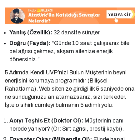
Yanlış (Özellik):
32 dansite sünger.
Doğru (Fayda):
“Günde 10 saat çalışsanız bile
bel ağrısı çekmez, akşam ailenize enerjik
dönersiniz.”
5 Adımda Kendi UVP’nizi Bulun Müşterinin beyni
enerjisini korumaya programlıdır (Bilişsel
Rahatlama). Web sitenize girdiği ilk 5 saniyede ona
ne sunduğunuzu anlatamazsanız, sizi terk eder.
İşte o sihirli cümleyi bulmanın 5 adımlı yolu:
Acıyı Teşhis Et (Doktor Ol):
Müşterinin canı
nerede yanıyor? (Ör: Sırt ağrısı, prestij kaybı).
Envanter Çıkar (Mühendis Ol):
Elinde hangi