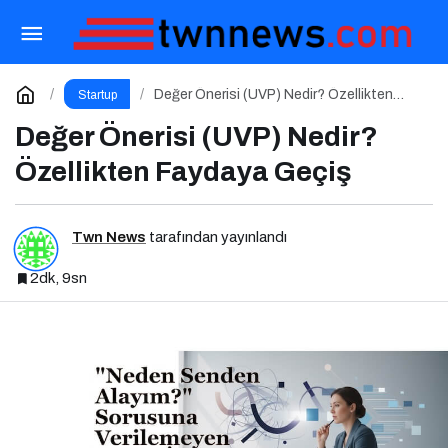
EduTalks Etkinliği 25 Aralık’ta İstanbul Medipol
Üniversitesi’nde!
Paylaş
Yorum Yap
Değer Önerisi (UVP) Nedir? Özellikten
Startup
Faydaya Geçiş
Değer Önerisi (UVP) Nedir?
Özellikten Faydaya Geçiş
Twn News
tarafından yayınlandı
2dk, 9sn