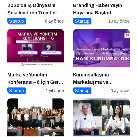
2026’da İş Dünyasını
Branding Haber Yayın
Şekillendiren Trendler
Hayatına Başladı
Talk N Training “İlham
Startup
6 ay önce
Startup
10 ay önce
Veren Buluşmalar”
Serisinde!
Marka ve Yönetim
Kurumsallaşma
Konferansı – 6 İçin Geri
Markalaşma ve
Sayım!
Dijitalleşme Odaklı
Startup
1 yıl önce
Startup
4 ay önce
Podcast Serisi: Hani
Kurumsaldık