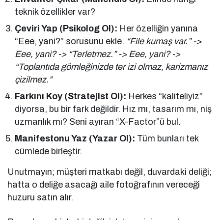
teknik özellikler var?
Çeviri Yap (Psikolog Ol):
Her özelliğin yanına
“Eee, yani?” sorusunu ekle.
“File kumaş var.” ->
Eee, yani? -> “Terletmez.” -> Eee, yani? ->
“Toplantıda gömleğinizde ter izi olmaz, karizmanız
çizilmez.”
Farkını Koy (Stratejist Ol):
Herkes “kaliteliyiz”
diyorsa, bu bir fark değildir. Hız mı, tasarım mı, niş
uzmanlık mı? Seni ayıran “X-Factor”ü bul.
Manifestonu Yaz (Yazar Ol):
Tüm bunları tek
cümlede birleştir.
Unutmayın; müşteri matkabı değil, duvardaki deliği;
hatta o deliğe asacağı aile fotoğrafının vereceği
huzuru satın alır.