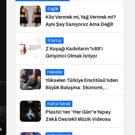
Sağlık
Kilo Vermek mi, Yağ Vermek mi?
Aynı Şey Sanıyoruz Ama Değil!
Startup
Z Kuşağı Kadınların %88’i
Girişimci Olmak İstiyor
Haberler
Yükselen Türkiye Enstitüsü’nden
Büyük Buluşma: Ekonomi,
Güvenlik Politikaları ve Hukuk
Konferansı
Kültür Sanat
Plastic’ten “Her Gün”e Yapay
Zekâ Destekli Müzik Videosu
ik