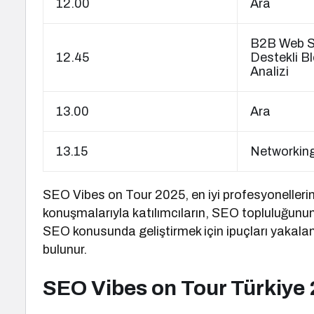
12.00
Ara
B2B Web Sit
12.45
Destekli B
Analizi
13.00
Ara
13.15
Networkin
SEO Vibes on Tour 2025, en iyi profesyonelleri
konuşmalarıyla katılımcıların, SEO topluluğunun 
SEO konusunda geliştirmek için ipuçları yakalam
bulunur.
SEO Vibes on Tour Türkiye 