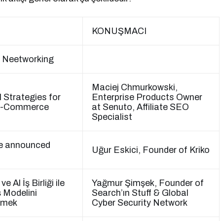
KONUŞMACI
e Neetworking
Maciej Chmurkowski,
l Strategies for
Enterprise Products Owner
E-Commerce
at Senuto, Affiliate SEO
Specialist
be announced
Uğur Eskici, Founder of Kriko
e Al İş Birliği ile
Yağmur Şimşek, Founder of
İş Modelini
Search’ın Stuff & Global
rmek
Cyber Security Network