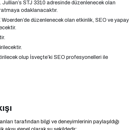
. Jullian’s STJ 3310 adresinde düzenlenecek olan
yaratmaya odaklanacaktır.
 Woerden’de düzenlenecek olan etkinlik, SEO ve yapay
ecektir.
ir.
ilecektir.
rilecek olup İsveçte’ki SEO profesyonelleri ile
ışı
arı tarafından bilgi ve deneyimlerinin paylaşıldığı
 akışı genel olarak şu şekildedir: