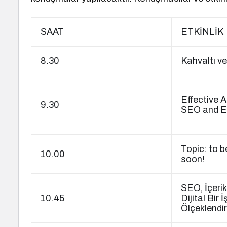
SAAT
ETKİNLİK
8.30
Kahvaltı v
Effective A
9.30
SEO and 
Topic: to 
10.00
soon!
SEO, İçerik v
10.45
Dijital Bir 
Ölçeklendi