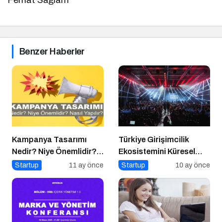
Benzer Haberler
Kampanya Tasarımı
Türkiye Girişimcilik
Nedir? Niye Önemlidir?
Ekosistemini Küresel
Kampanya Tasarımı
Sahneye Taşıyan
Startup
11 ay önce
Startup
10 ay önce
Nasıl Yapılır?
Buluşma