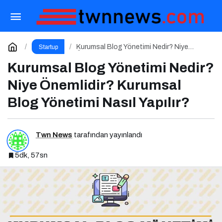
İçerik Üretimi Nedir? Niye Önemlidir? İçerik
Üretimi Nasıl Yapılır?
Paylaş
Yorum Yap
Kurumsal Blog Yönetimi Nedir? Niye
Startup
Önemlidir? Kurumsal Blog Yönetimi Nasıl
Yapılır?
Kurumsal Blog Yönetimi Nedir?
Niye Önemlidir? Kurumsal
Blog Yönetimi Nasıl Yapılır?
Twn News
tarafından yayınlandı
5dk, 57sn