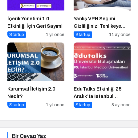
İçerik Yönetimi 1.0
Yanlış VPN Seçimi
Etkinliği İçin Geri Sayım!
Gizliliğinizi Tehlikeye
Atabilir
Startup
1 yıl önce
Startup
11 ay önce
Kurumsal İletişim 2.0
EduTalks Etkinliği 25
Nedir?
Aralık’ta İstanbul
Medipol
Startup
1 yıl önce
Startup
8 ay önce
Üniversitesi’nde!
Bir Cevap Yaz