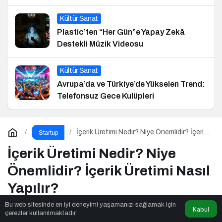
ve Hukuk Konferansı
Kültür Sanat
Plastic’ten “Her Gün”e Yapay Zekâ
Destekli Müzik Videosu
Kültür Sanat
Avrupa’da ve Türkiye’de Yükselen Trend:
Telefonsuz Gece Kulüpleri
İçerik Üretimi Nedir? Niye Önemlidir? İçerik
Startup
Üretimi Nasıl Yapılır?
İçerik Üretimi Nedir? Niye
Önemlidir? İçerik Üretimi Nasıl
Yapılır?
Bu web sitesinde en iyi deneyimi yaşamanızı sağlamak için
Kabul
çerezler kullanılmaktadır.
Twn News
tarafından yayınlandı