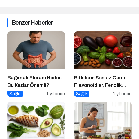
Benzer Haberler
Bağırsak Florası Neden
Bitkilerin Sessiz Gücü:
Bu Kadar Önemli?
Flavonoidler, Fenolik
Asitler ve Diğer
Sağlık
1 yıl önce
Sağlık
1 yıl önce
Polifenoller