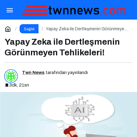
Kilo Almak İstiyorum: Sağlıklı Kilo Almanın
Yolları
Paylaş
Yorum Yap
Yapay Zeka ile Dertleşmenin Görünmeyen
Sağlık
Tehlikeleri!
Yapay Zeka ile Dertleşmenin
Görünmeyen Tehlikeleri!
Twn News
tarafından yayınlandı
3dk, 21sn