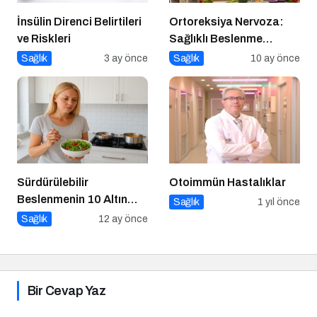
İnsülin Direnci Belirtileri
Ortoreksiya Nervoza:
ve Riskleri
Sağlıklı Beslenme
Takıntısı
Sağlık
3 ay önce
Sağlık
10 ay önce
Sürdürülebilir
Otoimmün Hastalıklar
Beslenmenin 10 Altın
Sağlık
1 yıl önce
Kuralı
Sağlık
12 ay önce
Bir Cevap Yaz