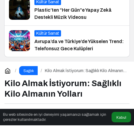
Kültür Sanat
Plastic’ten “Her Gün”e Yapay Zekâ
Destekli Müzik Videosu
Kültür Sanat
Avrupa’da ve Türkiye’de Yükselen Trend:
Telefonsuz Gece Kulüpleri
Kilo Almak İstiyorum: Sağlıklı Kilo Almanın
Sağlık
Yolları
Kilo Almak İstiyorum: Sağlıklı
Kilo Almanın Yolları
Twn News
tarafından yayınlandı
Bu web sitesinde en iyi deneyimi yaşamanızı sağlamak için
Kabul
çerezler kullanılmaktadır.
8dk, 18sn