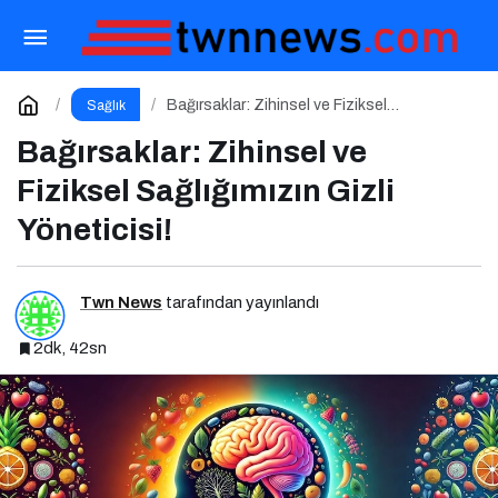
Minimalist Beslenme: Az ile Daha Sağlıklı
Yaşamak
Paylaş
Yorum Yap
Bağırsaklar: Zihinsel ve Fiziksel
Sağlık
Sağlığımızın Gizli Yöneticisi!
Bağırsaklar: Zihinsel ve
Fiziksel Sağlığımızın Gizli
Yöneticisi!
Twn News
tarafından yayınlandı
2dk, 42sn