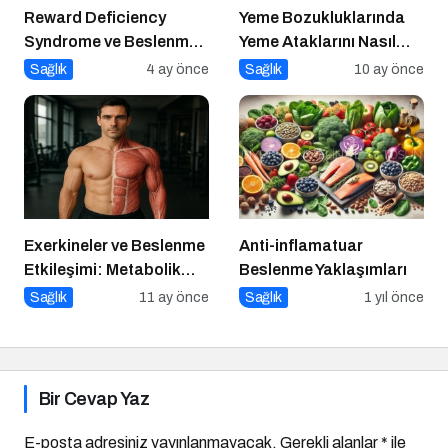
Reward Deficiency
Yeme Bozukluklarında
Syndrome ve Beslenme
Yeme Ataklarını Nasıl
Davranışı
Engellerim?
Sağlık
4 ay önce
Sağlık
10 ay önce
Exerkineler ve Beslenme
Anti-inflamatuar
Etkileşimi: Metabolik
Beslenme Yaklaşımları
Sağlıkta Yeni Bir
Sağlık
11 ay önce
Sağlık
1 yıl önce
Perspektif
Bir Cevap Yaz
E-posta adresiniz yayınlanmayacak.
Gerekli alanlar
*
ile