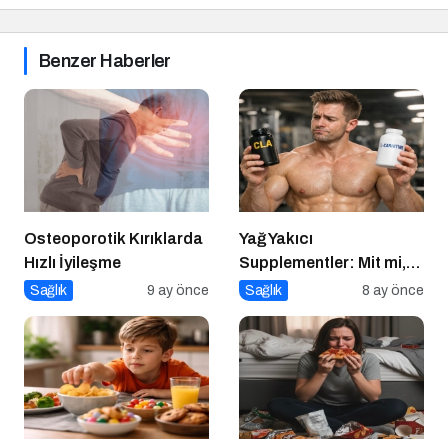
Benzer Haberler
Osteoporotik Kırıklarda
Yağ Yakıcı
Hızlı İyileşme
Supplementler: Mit mi,
Gerçek mi?
Sağlık
9 ay önce
Sağlık
8 ay önce