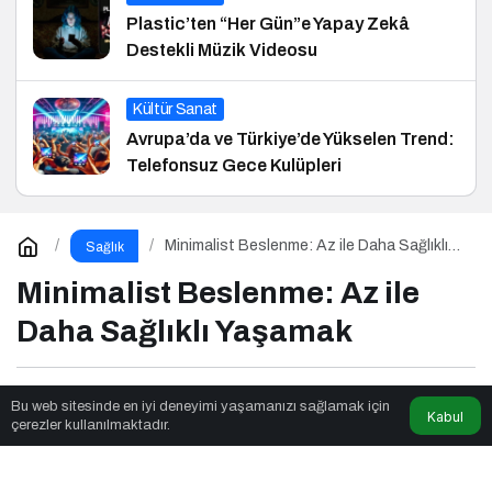
Plastic’ten “Her Gün”e Yapay Zekâ
Destekli Müzik Videosu
Kültür Sanat
Avrupa’da ve Türkiye’de Yükselen Trend:
Telefonsuz Gece Kulüpleri
Minimalist Beslenme: Az ile Daha Sağlıklı
Sağlık
Yaşamak
Minimalist Beslenme: Az ile
Daha Sağlıklı Yaşamak
Twn News
tarafından yayınlandı
Bu web sitesinde en iyi deneyimi yaşamanızı sağlamak için
Kabul
çerezler kullanılmaktadır.
3dk, 28sn