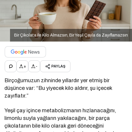
Bir Çikolata ile Kilo Almazsın, Bir Yeşil Çayla da Zayıflamazsın
+
-
PAYLAŞ
Birçoğumuzun zihninde yıllardır yer etmiş bir
düşünce var: “Bu yiyecek kilo aldırır, şu içecek
zayıflatır.”
Yeşil çay içince metabolizmanın hızlanacağını,
limonlu suyla yağların yakılacağını, bir parça
çikolatanın bile kilo olarak geri döneceğini