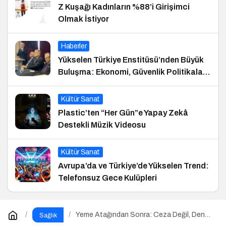
Z Kuşağı Kadınların %88’i Girişimci
Olmak İstiyor
Haberler
Yükselen Türkiye Enstitüsü’nden Büyük
Buluşma: Ekonomi, Güvenlik Politikaları
ve Hukuk Konferansı
Kültür Sanat
Plastic’ten “Her Gün”e Yapay Zekâ
Destekli Müzik Videosu
Kültür Sanat
Avrupa’da ve Türkiye’de Yükselen Trend:
Telefonsuz Gece Kulüpleri
Yeme Atağından Sonra: Ceza Değil, Denge
Sağlık
Zamanı