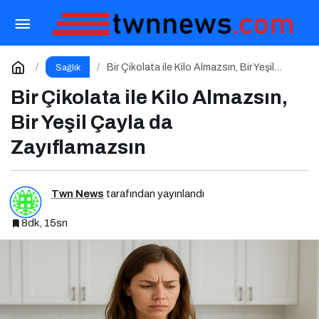
Yeme Atağından Sonra: Ceza Değil, Denge
Zamanı
Paylaş
Yorum Yap
Bir Çikolata ile Kilo Almazsın, Bir Yeşil
Sağlık
Çayla da Zayıflamazsın
Bir Çikolata ile Kilo Almazsın,
Bir Yeşil Çayla da
Zayıflamazsın
Twn News
tarafından yayınlandı
8dk, 15sn