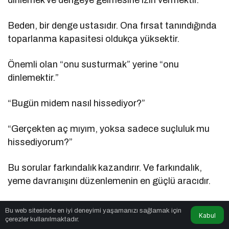
dinlemek ve dengeye gelmesine izin vermektir.
Beden, bir denge ustasıdır. Ona fırsat tanındığında
toparlanma kapasitesi oldukça yüksektir.
Önemli olan “onu susturmak” yerine “onu
dinlemektir.”
“Bugün midem nasıl hissediyor?”
“Gerçekten aç mıyım, yoksa sadece suçluluk mu
hissediyorum?”
Bu sorular farkındalık kazandırır. Ve farkındalık,
yeme davranışını düzenlemenin en güçlü aracıdır.
Suçluluk Yerine Merak: Bu Atağı Ne
Bu web sitesinde en iyi deneyimi yaşamanızı sağlamak için
Kabul
çerezler kullanılmaktadır.
Tetikledi?