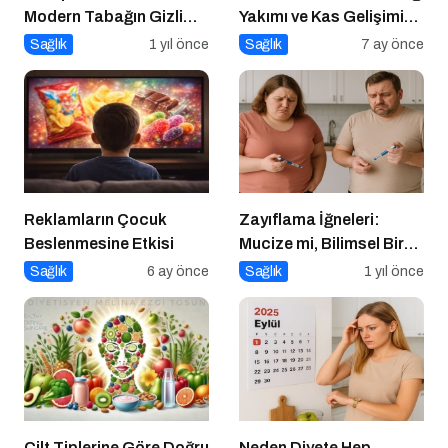
Modern Tabağın Gizli
Yakımı ve Kas Gelişimi
Psikobiyolojisi
Arasındaki Farklar
Sağlık
1 yıl önce
Sağlık
7 ay önce
Reklamların Çocuk
Zayıflama İğneleri:
Beslenmesine Etkisi
Mucize mi, Bilimsel Bir
Araç mı?
Sağlık
6 ay önce
Sağlık
1 yıl önce
Cilt Tiplerine Göre Doğru
Neden Diyete Hep