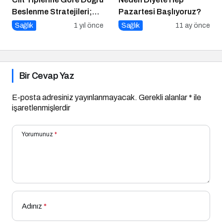
Beslenme Stratejileri;
Pazartesi Başlıyoruz?
Genç ve Parlak Cilt İçin
Sağlık
1 yıl önce
Sağlık
11 ay önce
Doğru Besinler
Bir Cevap Yaz
E-posta adresiniz yayınlanmayacak.
Gerekli alanlar
*
ile
işaretlenmişlerdir
Yorumunuz
*
Adınız
*