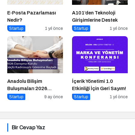
E-Posta Pazarlaması
A101’den Teknoloji
Nedir?
Girişimlerine Destek
Startup
1 yıl önce
Startup
1 yıl önce
Anadolu Bilişim
İçerik Yönetimi 1.0
Buluşmaları 2026
Etkinliği İçin Geri Sayım!
Danışma Kurulu Güçlü
Startup
9 ay önce
Startup
1 yıl önce
Kadrosuyla Görevine
Başladı
Bir Cevap Yaz