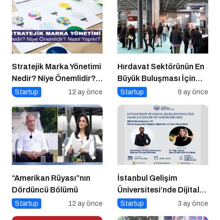
Stratejik Marka Yönetimi
Hırdavat Sektörünün En
Nedir? Niye Önemlidir?
Büyük Buluşması İçin
Stratejik Marka Yönetimi
İstanbul Hazır!
Startup
12 ay önce
Startup
9 ay önce
Nasıl Yapılır?
“Amerikan Rüyası”nın
İstanbul Gelişim
Dördüncü Bölümü
Üniversitesi’nde Dijital
Markalaşma 1.0 Etkinliği
Startup
12 ay önce
Startup
3 ay önce
Düzenlenecek