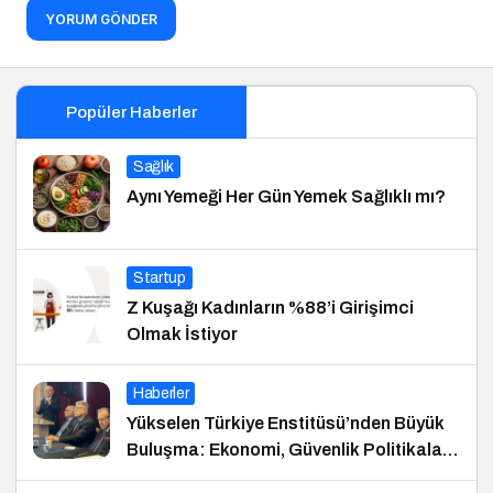
YORUM GÖNDER
Popüler Haberler
Sağlık
Aynı Yemeği Her Gün Yemek Sağlıklı mı?
Startup
Z Kuşağı Kadınların %88’i Girişimci
Olmak İstiyor
Haberler
Yükselen Türkiye Enstitüsü’nden Büyük
Buluşma: Ekonomi, Güvenlik Politikaları
ve Hukuk Konferansı