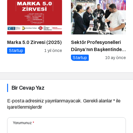
Marka 5.0 Zirvesi (2025)
Sektör Profesyonelleri
Dünya’nın Başkentinde
Startup
1 yıl önce
Buluşacak!
Startup
10 ay önce
Bir Cevap Yaz
E-posta adresiniz yayınlanmayacak.
Gerekli alanlar
*
ile
işaretlenmişlerdir
Yorumunuz
*