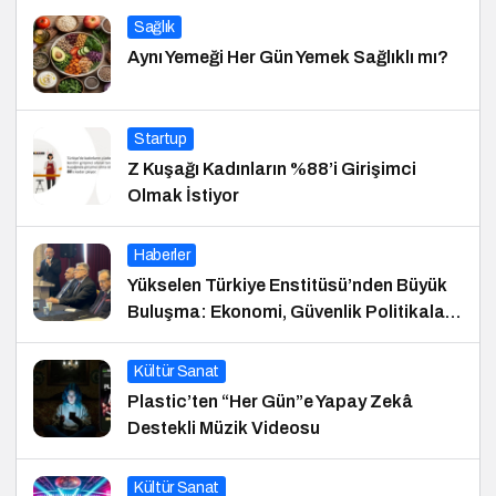
Sağlık
Aynı Yemeği Her Gün Yemek Sağlıklı mı?
Startup
Z Kuşağı Kadınların %88’i Girişimci
Olmak İstiyor
Haberler
Yükselen Türkiye Enstitüsü’nden Büyük
Buluşma: Ekonomi, Güvenlik Politikaları
ve Hukuk Konferansı
Kültür Sanat
Plastic’ten “Her Gün”e Yapay Zekâ
Destekli Müzik Videosu
Kültür Sanat