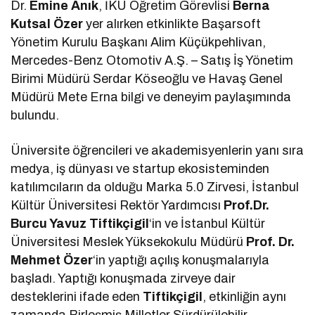
Dr.
Emine Anık
, İKÜ Öğretim Görevlisi
Berna
Kutsal Özer
yer alırken etkinlikte Başarsoft
Yönetim Kurulu Başkanı Alim Küçükpehlivan,
Mercedes-Benz Otomotiv A.Ş. – Satış İş Yönetim
Birimi Müdürü Serdar Köseoğlu ve Havaş Genel
Müdürü Mete Erna bilgi ve deneyim paylaşımında
bulundu.
Üniversite öğrencileri ve akademisyenlerin yanı sıra
medya, iş dünyası ve startup ekosisteminden
katılımcıların da olduğu Marka 5.0 Zirvesi, İstanbul
Kültür Üniversitesi Rektör Yardımcısı
Prof.Dr.
Burcu Yavuz Tiftikçigil
‘in ve İstanbul Kültür
Üniversitesi Meslek Yüksekokulu Müdürü
Prof. Dr.
Mehmet Özer
‘in yaptığı açılış konuşmalarıyla
başladı. Yaptığı konuşmada zirveye dair
desteklerini ifade eden
Tiftikçigil
, etkinliğin aynı
zamanda Birleşmiş Milletler Sürdürülebilir