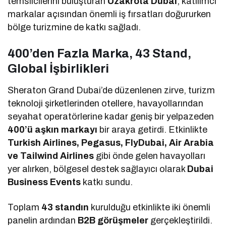
temsilcilerini buluşturan
Uzakrota Dubai
, katılımcı
markalar açısından önemli iş fırsatları doğururken
bölge turizmine de katkı sağladı.
400’den Fazla Marka, 43 Stand,
Global İşbirlikleri
Sheraton Grand Dubai’de düzenlenen zirve, turizm
teknoloji şirketlerinden otellere, havayollarından
seyahat operatörlerine kadar geniş bir yelpazeden
400’ü aşkın markayı
bir araya getirdi. Etkinlikte
Turkish Airlines, Pegasus, FlyDubai, Air Arabia
ve Tailwind Airlines
gibi önde gelen havayolları
yer alırken, bölgesel destek sağlayıcı olarak
Dubai
Business Events
katkı sundu.
Toplam
43 standın
kurulduğu etkinlikte iki önemli
panelin ardından
B2B görüşmeler
gerçekleştirildi.