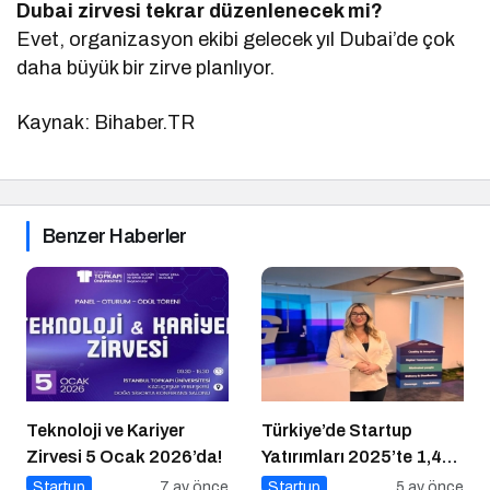
Dubai zirvesi tekrar düzenlenecek mi?
Evet, organizasyon ekibi gelecek yıl Dubai’de çok
daha büyük bir zirve planlıyor.
Kaynak: Bihaber.TR
Benzer Haberler
Teknoloji ve Kariyer
Türkiye’de Startup
Zirvesi 5 Ocak 2026’da!
Yatırımları 2025’te 1,4
Milyar Dolara Ulaştı
Startup
7 ay önce
Startup
5 ay önce