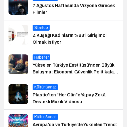
7 Ağustos Haftasında Vizyona Girecek
Filmler
Startup
Z Kuşağı Kadınların %88’i Girişimci
Olmak İstiyor
Haberler
Yükselen Türkiye Enstitüsü’nden Büyük
Buluşma: Ekonomi, Güvenlik Politikaları
ve Hukuk Konferansı
Kültür Sanat
Plastic’ten “Her Gün”e Yapay Zekâ
Destekli Müzik Videosu
Kültür Sanat
Avrupa’da ve Türkiye’de Yükselen Trend: