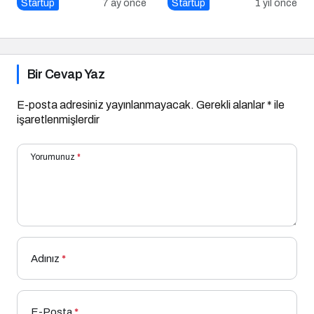
Marka Hikayesi
Startup
7 ay önce
Startup
1 yıl önce
Bir Cevap Yaz
E-posta adresiniz yayınlanmayacak.
Gerekli alanlar
*
ile
işaretlenmişlerdir
Yorumunuz
*
Adınız
*
E-Posta
*