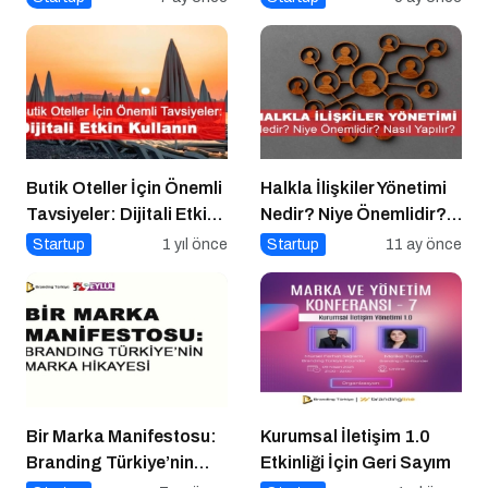
Butik Oteller İçin Önemli
Halkla İlişkiler Yönetimi
Tavsiyeler: Dijitali Etkin
Nedir? Niye Önemlidir?
Kullanın
Halkla İlişkiler Yönetimi
Startup
1 yıl önce
Startup
11 ay önce
Nasıl Yapılır?
Bir Marka Manifestosu:
Kurumsal İletişim 1.0
Branding Türkiye’nin
Etkinliği İçin Geri Sayım