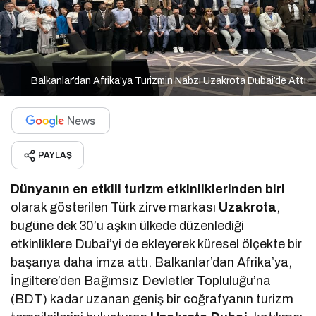
Balkanlar’dan Afrika’ya Turizmin Nabzı Uzakrota Dubai’de Attı
PAYLAŞ
Dünyanın en etkili turizm etkinliklerinden biri
olarak gösterilen Türk zirve markası
Uzakrota
,
bugüne dek 30’u aşkın ülkede düzenlediği
etkinliklere Dubai’yi de ekleyerek küresel ölçekte bir
başarıya daha imza attı. Balkanlar’dan Afrika’ya,
İngiltere’den Bağımsız Devletler Topluluğu’na
(BDT) kadar uzanan geniş bir coğrafyanın turizm