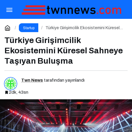
Balkanlar’dan Afrika’ya Turizmin Nabzı
Uzakrota Dubai’de Attı
Paylaş
Yorum Yap
Türkiye Girişimcilik Ekosistemini Küresel
Startup
Sahneye Taşıyan Buluşma
Türkiye Girişimcilik
Ekosistemini Küresel Sahneye
Taşıyan Buluşma
Twn News
tarafından yayınlandı
2dk, 43sn