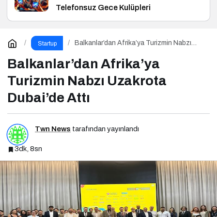
Telefonsuz Gece Kulüpleri
Balkanlar’dan Afrika’ya Turizmin Nabzı
Startup
Uzakrota Dubai’de Attı
Balkanlar’dan Afrika’ya
Turizmin Nabzı Uzakrota
Dubai’de Attı
Twn News
tarafından yayınlandı
3dk, 8sn