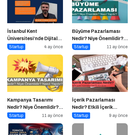
İstanbul Kent
Büyüme Pazarlaması
Üniversitesi’nde Dijital
Nedir? Niye Önemlidir?
Markalaşma 1.0
Growht Marketıng Nasıl
Startup
4 ay önce
Startup
11 ay önce
Etkinliği!
Yapılır?
Kampanya Tasarımı
İçerik Pazarlaması
Nedir? Niye Önemlidir?
Nedir? Etkili İçerik
Kampanya Tasarımı
Pazarlaması İçin 10
Startup
11 ay önce
Startup
9 ay önce
Nasıl Yapılır?
Altın İpucu