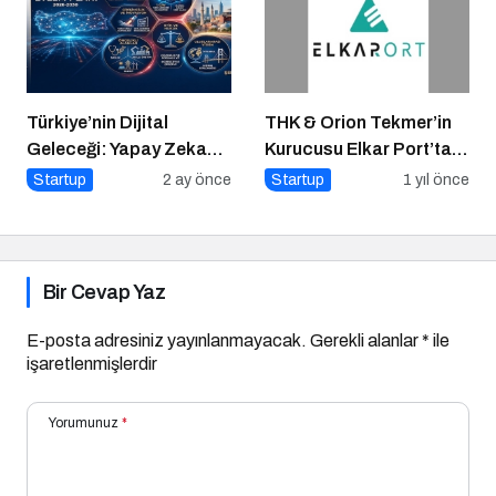
Türkiye’nin Dijital
THK & Orion Tekmer’in
Geleceği: Yapay Zeka
Kurucusu Elkar Port’tan
Çağında “BİLGE”
Savunma Sanayii
Startup
2 ay önce
Startup
1 yıl önce
Hamlesi
Atılımı: AET
Electronics’e Stratejik
Yatırım
Bir Cevap Yaz
E-posta adresiniz yayınlanmayacak.
Gerekli alanlar
*
ile
işaretlenmişlerdir
Yorumunuz
*