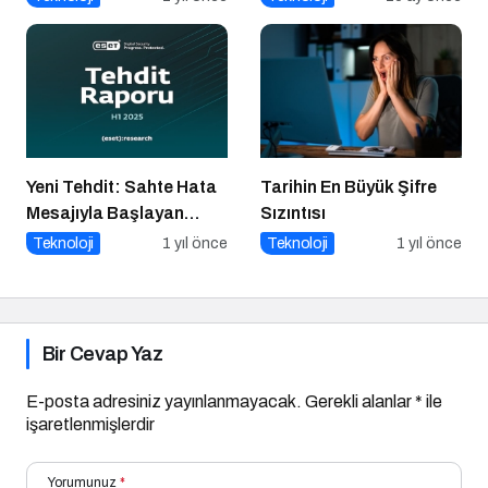
Yeni Tehdit: Sahte Hata
Tarihin En Büyük Şifre
Mesajıyla Başlayan
Sızıntısı
Siber Saldırılar
Teknoloji
1 yıl önce
Teknoloji
1 yıl önce
Yükselişte
Bir Cevap Yaz
E-posta adresiniz yayınlanmayacak.
Gerekli alanlar
*
ile
işaretlenmişlerdir
Yorumunuz
*