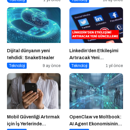
Farkındalık
Dönüşüyor
Dijital dünyanın yeni
Linkedin’den Etkileşimi
tehdidi: SnakeStealer
Artıracak Yeni
Güncelleme
Teknoloji
9 ay önce
Teknoloji
1 yıl önce
Mobil Güvenliği Artırmak
OpenClaw ve Moltbook:
için İş Yerlerinde
AI Agent Ekonomisinin