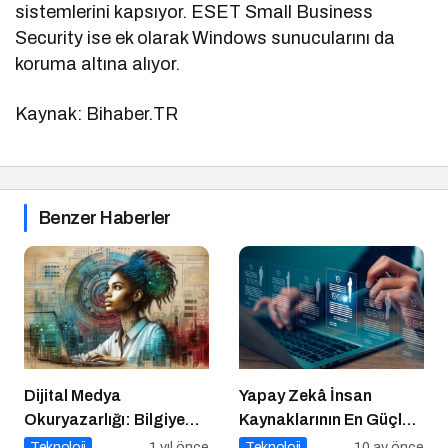
sistemlerini kapsıyor. ESET Small Business
Security ise ek olarak Windows sunucularını da
koruma altına alıyor.
Kaynak: Bihaber.TR
Benzer Haberler
Dijital Medya
Yapay Zekâ İnsan
Okuryazarlığı: Bilgiye
Kaynaklarının En Güçlü
Erişimde Sorumluluk ve
Stratejik Ortağına
Teknoloji
1 yıl önce
Teknoloji
10 ay önce