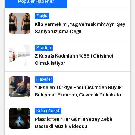
Popüler Haberler
Sağlık
Kilo Vermek mi, Yağ Vermek mi? Aynı Şey
Sanıyoruz Ama Değil!
Startup
Z Kuşağı Kadınların %88’i Girişimci
Olmak İstiyor
Haberler
Yükselen Türkiye Enstitüsü’nden Büyük
Buluşma: Ekonomi, Güvenlik Politikaları
ve Hukuk Konferansı
Kültür Sanat
Plastic’ten “Her Gün”e Yapay Zekâ
Destekli Müzik Videosu