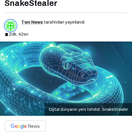
SnakeStealer
Twn News
tarafından yayınlandı
2dk, 42sn
Dijital dünyanın yeni tehdidi: SnakeStealer