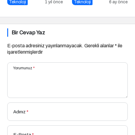
Alınabilecek 8 Temel
İlk Altyapıları
Teknoloji
1 yıl önce
Teknoloji
6 ay önce
Önlem
Bir Cevap Yaz
E-posta adresiniz yayınlanmayacak.
Gerekli alanlar
*
ile
işaretlenmişlerdir
Yorumunuz
*
Adınız
*
E-Posta
*