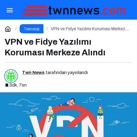
Dijital dünyanın yeni tehdidi: SnakeStealer
Paylaş
Yorum Yap
VPN ve Fidye Yazılımı Koruması Merkeze
Teknoloji
Alındı
VPN ve Fidye Yazılımı
Koruması Merkeze Alındı
Twn News
tarafından yayınlandı
3dk, 7sn