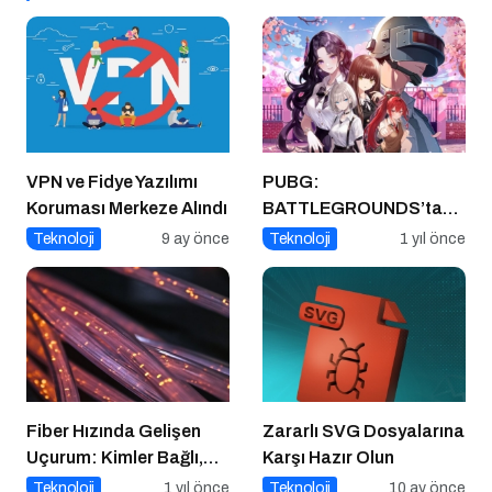
VPN ve Fidye Yazılımı
PUBG:
Koruması Merkeze Alındı
BATTLEGROUNDS’tan
1 Nisan Şakası
Teknoloji
9 ay önce
Teknoloji
1 yıl önce
Fiber Hızında Gelişen
Zararlı SVG Dosyalarına
Uçurum: Kimler Bağlı,
Karşı Hazır Olun
Kimler Dışarıda
Teknoloji
1 yıl önce
Teknoloji
10 ay önce