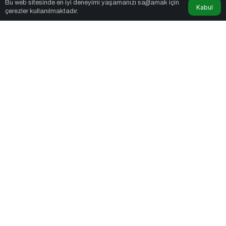
Bu web sitesinde en iyi deneyimi yaşamanızı sağlamak için
Kabul
çerezler kullanılmaktadır.
Twn News
tarafından yayınlandı
2dk, 8sn
Ergenlikte Başlayan Sorunlar Yıllar Sonra da Sizi Takip Ediyorsa
Dikkat!
PAYLAŞ