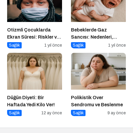
Otizmli Çocuklarda
Bebeklerde Gaz
Ekran Süresi: Riskler ve
Sancısı: Nedenleri,
Öneriler
Belirtileri ve Etkili
Sağlık
1 yıl önce
Sağlık
1 yıl önce
Çözümler
Düğün Diyeti: Bir
Polikistik Over
Haftada Yedi Kilo Ver!
Sendromu ve Beslenme
Sağlık
12 ay önce
Sağlık
9 ay önce