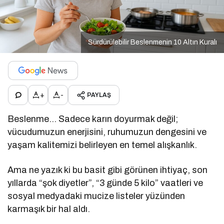
Sürdürülebilir Beslenmenin 10 Altın Kuralı
+
-
PAYLAŞ
Beslenme… Sadece karın doyurmak değil;
vücudumuzun enerjisini, ruhumuzun dengesini ve
yaşam kalitemizi belirleyen en temel alışkanlık.
Ama ne yazık ki bu basit gibi görünen ihtiyaç, son
yıllarda “şok diyetler”, “3 günde 5 kilo” vaatleri ve
sosyal medyadaki mucize listeler yüzünden
karmaşık bir hal aldı.