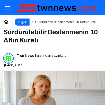
Ergenlikte Başlayan Sorunlar Yıllar Sonra da
Sizi Takip Ediyorsa Dikkat!
Paylaş
Yorum Yap
Sürdürülebilir Beslenmenin 10 Altın Kuralı
Sağlık
Sürdürülebilir Beslenmenin 10
Altın Kuralı
Twn News
tarafından yayınlandı
4dk, 48sn