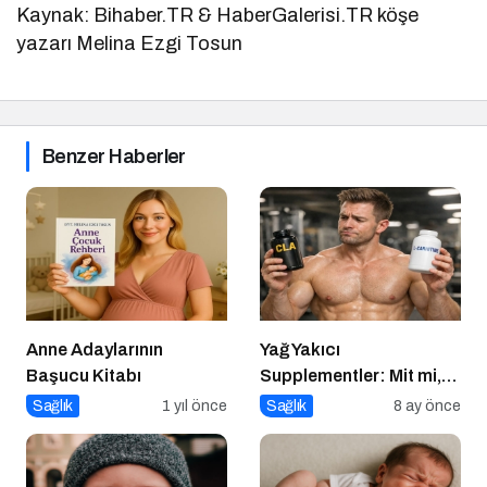
Kaynak: Bihaber.TR & HaberGalerisi.TR köşe
yazarı Melina Ezgi Tosun
Benzer Haberler
Anne Adaylarının
Yağ Yakıcı
Başucu Kitabı
Supplementler: Mit mi,
Gerçek mi?
Sağlık
1 yıl önce
Sağlık
8 ay önce