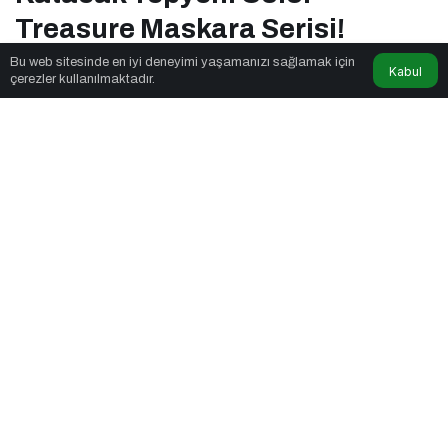
Treasure Maskara Serisi!
Bu web sitesinde en iyi deneyimi yaşamanızı sağlamak için
Kabul
çerezler kullanılmaktadır.
Twn News
tarafından yayınlandı
1dk, 31sn
Flormar'dan Bakışlarına Renk Katacak Yepyeni Color Treasure
Maskara Serisi!