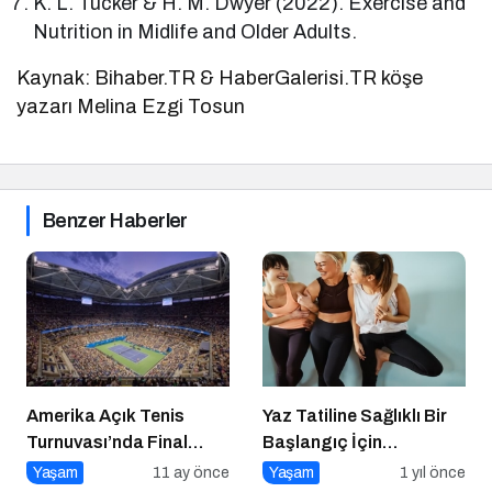
K. L. Tucker & H. M. Dwyer (2022). Exercise and
Nutrition in Midlife and Older Adults.
Kaynak: Bihaber.TR & HaberGalerisi.TR köşe
yazarı Melina Ezgi Tosun
Benzer Haberler
Amerika Açık Tenis
Yaz Tatiline Sağlıklı Bir
Turnuvası’nda Final
Başlangıç İçin
Heyecanı Eurosport’ta!
Beslenme
Yaşam
11 ay önce
Yaşam
1 yıl önce