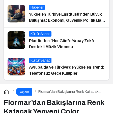
Haberler
Yükselen Türkiye Enstitüsü’nden Büyük
Buluşma: Ekonomi, Güvenlik Politikaları
ve Hukuk Konferansı
Kültür Sanat
Plastic’ten “Her Gün”e Yapay Zekâ
Destekli Müzik Videosu
Kültür Sanat
Avrupa’da ve Türkiye’de Yükselen Trend:
Telefonsuz Gece Kulüpleri
Flormar’dan Bakışlarına Renk Katacak
Yaşam
Yepyeni Color Treasure Maskara Serisi!
Flormar’dan Bakışlarına Renk
Katacak Yepyeni Color