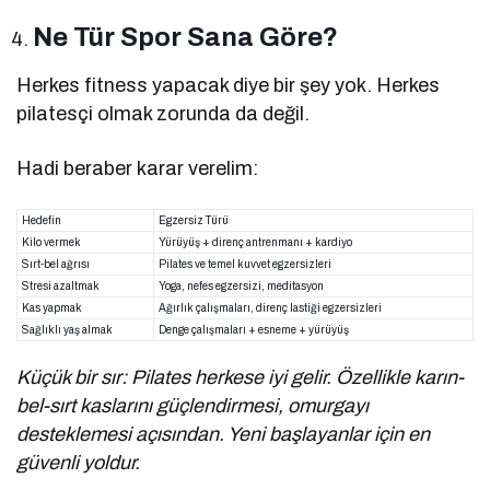
Ne Tür Spor Sana Göre?
Herkes fitness yapacak diye bir şey yok. Herkes
pilatesçi olmak zorunda da değil.
Hadi beraber karar verelim:
Hedefin
Egzersiz Türü
Kilo vermek
Yürüyüş + direnç antrenmanı + kardiyo
Sırt-bel ağrısı
Pilates ve temel kuvvet egzersizleri
Stresi azaltmak
Yoga, nefes egzersizi, meditasyon
Kas yapmak
Ağırlık çalışmaları, direnç lastiği egzersizleri
Sağlıklı yaş almak
Denge çalışmaları + esneme + yürüyüş
Küçük bir sır: Pilates herkese iyi gelir. Özellikle karın-
bel-sırt kaslarını güçlendirmesi, omurgayı
desteklemesi açısından. Yeni başlayanlar için en
güvenli yoldur.