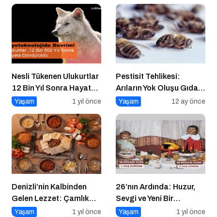
Nesli Tükenen Ulukurtlar
Pestisit Tehlikesi:
12 Bin Yıl Sonra Hayata
Arıların Yok Oluşu Gıda
Döndürüldü
Zincirini Çökertiyor!
Yaşam
1 yıl önce
Yaşam
12 ay önce
Denizli’nin Kalbinden
26’nın Ardında: Huzur,
Gelen Lezzet: Çamlık
Sevgi ve Yeni Bir
Denizli Kebapçısı
Başlangıç
Yaşam
1 yıl önce
Yaşam
1 yıl önce