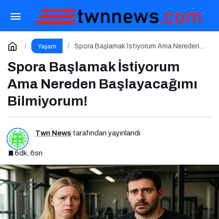
Flormar’dan Bakışlarına Renk Katacak Yepyeni
Color Treasure Maskara Serisi!
Paylaş
Yorum Yap
Spora Başlamak İstiyorum Ama Nereden
Yaşam
Başlayacağımı Bilmiyorum!
Spora Başlamak İstiyorum
Ama Nereden Başlayacağımı
Bilmiyorum!
Twn News
tarafından yayınlandı
6dk, 6sn