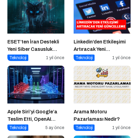
ESET’ten İran Destekli
Linkedin’den Etkileşimi
Yeni Siber Casusluk
Artıracak Yeni
Operasyonu Uyarısı
Güncelleme
Teknoloji
1 yıl önce
Teknoloji
1 yıl önce
Apple Siri’yi Google’a
Arama Motoru
Teslim Etti, OpenAI
Pazarlaması Nedir?
Bilgisayar Kullanmaya
Teknoloji
5 ay önce
Teknoloji
1 yıl önce
Başladı