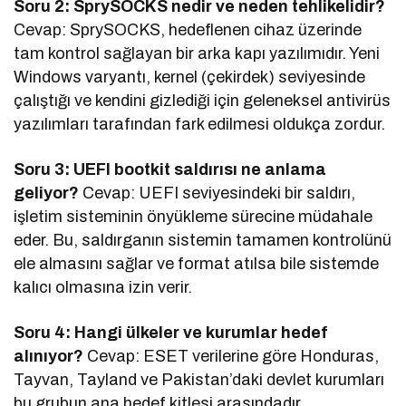
Soru 2: SprySOCKS nedir ve neden tehlikelidir?
Cevap: SprySOCKS, hedeflenen cihaz üzerinde
tam kontrol sağlayan bir arka kapı yazılımıdır. Yeni
Windows varyantı, kernel (çekirdek) seviyesinde
çalıştığı ve kendini gizlediği için geleneksel antivirüs
yazılımları tarafından fark edilmesi oldukça zordur.
Soru 3: UEFI bootkit saldırısı ne anlama
geliyor?
Cevap: UEFI seviyesindeki bir saldırı,
işletim sisteminin önyükleme sürecine müdahale
eder. Bu, saldırganın sistemin tamamen kontrolünü
ele almasını sağlar ve format atılsa bile sistemde
kalıcı olmasına izin verir.
Soru 4: Hangi ülkeler ve kurumlar hedef
alınıyor?
Cevap: ESET verilerine göre Honduras,
Tayvan, Tayland ve Pakistan’daki devlet kurumları
bu grubun ana hedef kitlesi arasındadır.