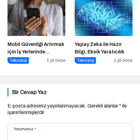
Mobil Güvenliği Artırmak
Yapay Zeka ile Hazır
için İş Yerlerinde
Bilgi, Eksik Yaratıcılık
Alınabilecek 8 Temel
Teknoloji
1 yıl önce
Teknoloji
1 yıl önce
Önlem
Bir Cevap Yaz
E-posta adresiniz yayınlanmayacak.
Gerekli alanlar
*
ile
işaretlenmişlerdir
Yorumunuz
*