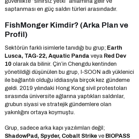
güvenlikte “sınırsız yetki” anlamına gelir ve
saptanması en güç saldırı türleri arasındadır.
FishMonger Kimdir? (Arka Plan ve
Profil)
Sektörün farklı isimlerle tanıdığı bu grup;
Earth
Lusca, TAG-22, Aquatic Panda
veya
Red Dev
10
olarak da bilinir. Çin’in Chengdu kentinden
yönetildiği düşünülen bu grup, I-SOON adlı yüklenici
ile bağlantılı olduğu iddiasıyla birçok kez gündeme
geldi. 2019 yılındaki Hong Kong sivil protestoları
sırasında üniversite ağlarına yaptıkları saldırılar,
grubun siyasi ve stratejik gündemlere olan
yakınlığını ortaya koymuştu.
Grup, sadece arka kapı yazılımları değil;
ShadowPad, Spyder, Cobalt Strike
ve
BIOPASS