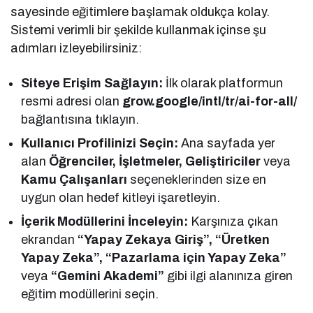
sayesinde eğitimlere başlamak oldukça kolay.
Sistemi verimli bir şekilde kullanmak içinse şu
adımları izleyebilirsiniz:
Siteye Erişim Sağlayın:
İlk olarak platformun
resmi adresi olan
grow.google/intl/tr/ai-for-all/
bağlantısına tıklayın.
Kullanıcı Profilinizi Seçin:
Ana sayfada yer
alan
Öğrenciler, İşletmeler, Geliştiriciler
veya
Kamu Çalışanları
seçeneklerinden size en
uygun olan hedef kitleyi işaretleyin.
İçerik Modüllerini İnceleyin:
Karşınıza çıkan
ekrandan
“Yapay Zekaya Giriş”, “Üretken
Yapay Zeka”, “Pazarlama için Yapay Zeka”
veya
“Gemini Akademi”
gibi ilgi alanınıza giren
eğitim modüllerini seçin.