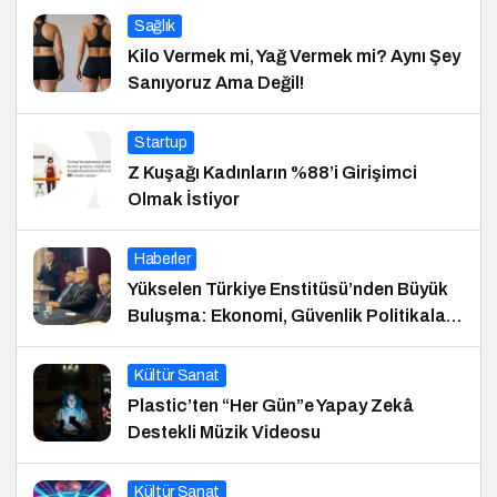
Sağlık
Kilo Vermek mi, Yağ Vermek mi? Aynı Şey
Sanıyoruz Ama Değil!
Startup
Z Kuşağı Kadınların %88’i Girişimci
Olmak İstiyor
Haberler
Yükselen Türkiye Enstitüsü’nden Büyük
Buluşma: Ekonomi, Güvenlik Politikaları
ve Hukuk Konferansı
Kültür Sanat
Plastic’ten “Her Gün”e Yapay Zekâ
Destekli Müzik Videosu
Kültür Sanat