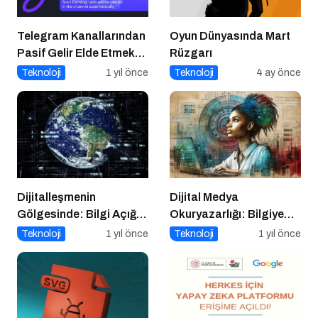
Telegram Kanallarından
Oyun Dünyasında Mart
Pasif Gelir Elde Etmek
Rüzgarı
Artık Mümkün
Teknoloji
1 yıl önce
Teknoloji
4 ay önce
Dijitalleşmenin
Dijital Medya
Gölgesinde: Bilgi Açığı
Okuryazarlığı: Bilgiye
Büyüyor mu?
Erişimde Sorumluluk ve
Teknoloji
1 yıl önce
Teknoloji
1 yıl önce
Farkındalık