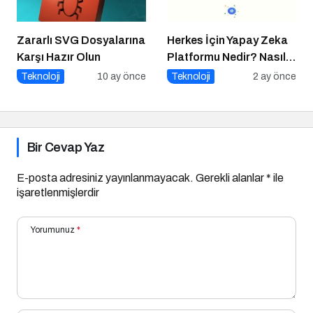
Zararlı SVG Dosyalarına
Herkes İçin Yapay Zeka
Karşı Hazır Olun
Platformu Nedir? Nasıl
Kullanılır?
Teknoloji
10 ay önce
Teknoloji
2 ay önce
Bir Cevap Yaz
E-posta adresiniz yayınlanmayacak.
Gerekli alanlar
*
ile
işaretlenmişlerdir
Yorumunuz
*