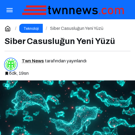
Herkes İçin Yapay Zeka Platformu Nedir? Nasıl
Kullanılır?
Paylaş
Yorum Yap
Siber Casusluğun Yeni Yüzü
Teknoloji
Siber Casusluğun Yeni Yüzü
Twn News
tarafından yayınlandı
6dk, 19sn