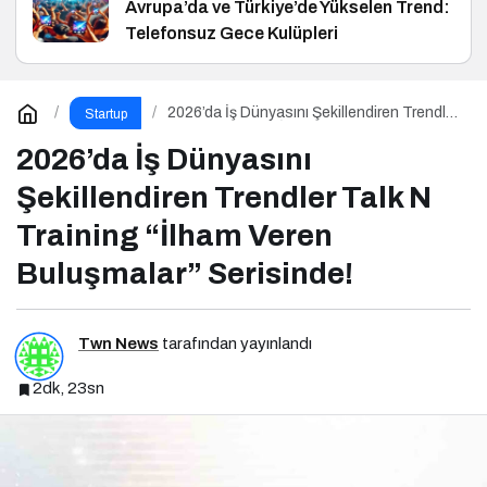
Avrupa’da ve Türkiye’de Yükselen Trend:
Telefonsuz Gece Kulüpleri
2026’da İş Dünyasını Şekillendiren Trendler
Startup
Talk N Training “İlham Veren Buluşmalar”
Serisinde!
2026’da İş Dünyasını
Şekillendiren Trendler Talk N
Training “İlham Veren
Buluşmalar” Serisinde!
Twn News
tarafından yayınlandı
2dk, 23sn