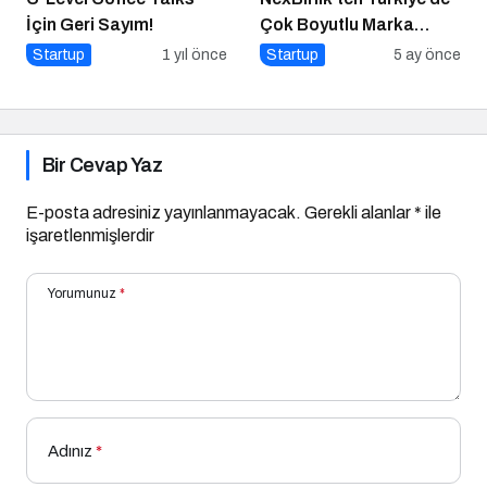
İçin Geri Sayım!
Çok Boyutlu Marka
Hamlesi
Startup
1 yıl önce
Startup
5 ay önce
Bir Cevap Yaz
E-posta adresiniz yayınlanmayacak.
Gerekli alanlar
*
ile
işaretlenmişlerdir
Yorumunuz
*
Adınız
*