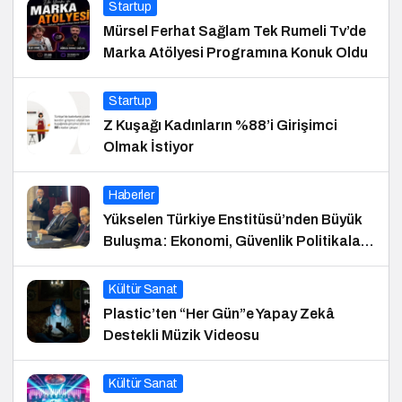
Startup
Mürsel Ferhat Sağlam Tek Rumeli Tv’de
Marka Atölyesi Programına Konuk Oldu
Startup
Z Kuşağı Kadınların %88’i Girişimci
Olmak İstiyor
Haberler
Yükselen Türkiye Enstitüsü’nden Büyük
Buluşma: Ekonomi, Güvenlik Politikaları
ve Hukuk Konferansı
Kültür Sanat
Plastic’ten “Her Gün”e Yapay Zekâ
Destekli Müzik Videosu
Kültür Sanat