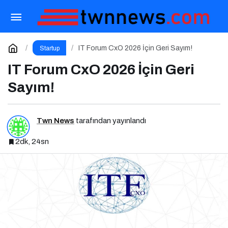
2026’da İş Dünyasını Şekillendiren Trendler
Talk N Training “İlham Veren Buluşmalar” Serisinde!
Paylaş
Yorum Yap
IT Forum CxO 2026 İçin Geri Sayım!
Startup
IT Forum CxO 2026 İçin Geri
Sayım!
Twn News
tarafından yayınlandı
2dk, 24sn