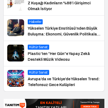
Z Kuşağı Kadınların %88’i Girişimci
Olmak İstiyor
Haberler
Yükselen Türkiye Enstitüsü’nden Büyük
Buluşma: Ekonomi, Güvenlik Politikaları
ve Hukuk Konferansı
Kültür Sanat
Plastic’ten “Her Gün”e Yapay Zekâ
Destekli Müzik Videosu
Kültür Sanat
Avrupa’da ve Türkiye’de Yükselen Trend:
Telefonsuz Gece Kulüpleri