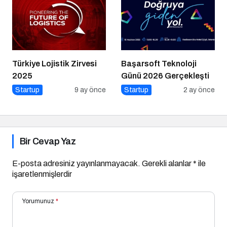
Türkiye Lojistik Zirvesi
Başarsoft Teknoloji
2025
Günü 2026 Gerçekleşti
Startup
9 ay önce
Startup
2 ay önce
Bir Cevap Yaz
E-posta adresiniz yayınlanmayacak.
Gerekli alanlar
*
ile
işaretlenmişlerdir
Yorumunuz
*