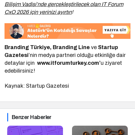
Bilişim Vadisi’nde gerçekleştirilecek olan IT Forum
CxO 2026 için yerinizi ayırtın
!
Branding Türkiye, Branding Line
ve
Startup
Gazetesi
’nin medya partneri olduğu etkinliğe dair
detaylar için
www.itforumturkey.com’
u ziyaret
edebilirsiniz!
Kaynak: Startup Gazetesi
Benzer Haberler