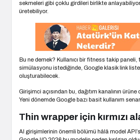
sekmeleri gibi çoklu girdileri birlikte anlayabil
üretebiliyor.
Bu ne demek? Kullanıcı bir fitness takip paneli
simülasyonu istediğinde, Google klasik link list
oluşturabilecek.
Girişimci açısından bu, dağıtım kanalının ürüne
Yeni dönemde Google bazı basit kullanım senaryo
Thin wrapper için kırmızı a
AI girişimlerinin önemli bölümü hâlâ model API’s
Google I/O 2026 bu modelin neden kırılgan oldu