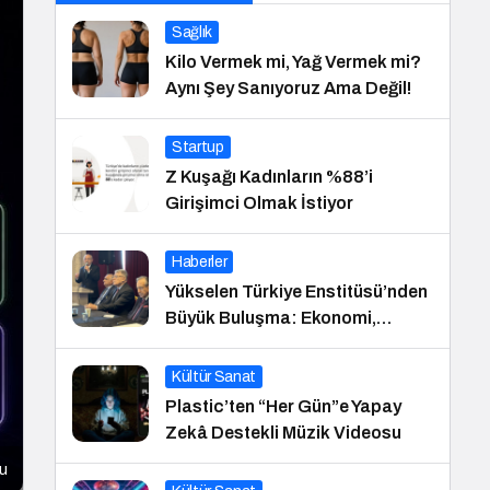
Sağlık
Kilo Vermek mi, Yağ Vermek mi?
Aynı Şey Sanıyoruz Ama Değil!
Startup
Z Kuşağı Kadınların %88’i
Girişimci Olmak İstiyor
Haberler
Yükselen Türkiye Enstitüsü’nden
Büyük Buluşma: Ekonomi,
Güvenlik Politikaları ve Hukuk
Konferansı
Kültür Sanat
Plastic’ten “Her Gün”e Yapay
Zekâ Destekli Müzik Videosu
su