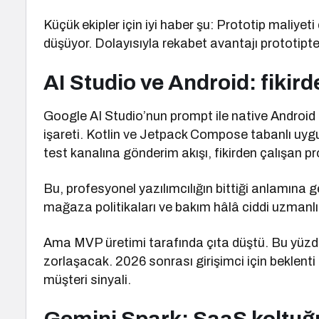
Küçük ekipler için iyi haber şu: Prototip maliyet
düşüyor. Dolayısıyla rekabet avantajı prototipte
AI Studio ve Android: fikird
Google AI Studio’nun prompt ile native Android u
işareti. Kotlin ve Jetpack Compose tabanlı uyg
test kanalına gönderim akışı, fikirden çalışan pro
Bu, profesyonel yazılımcılığın bittiği anlamına 
mağaza politikaları ve bakım hâlâ ciddi uzmanlık
Ama MVP üretimi tarafında çıta düştü. Bu yüzden
zorlaşacak. 2026 sonrası girişimci için beklenti
müşteri sinyali.