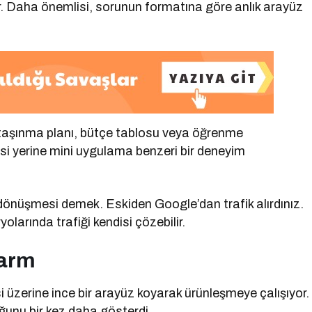
iyor. Daha önemlisi, sorunun formatına göre anlık arayüz
, taşınma planı, bütçe tablosu veya öğrenme
esi yerine mini uygulama benzeri bir deneyim
 dönüşmesi demek. Eskiden Google’dan trafik alırdınız.
larında trafiği kendisi çözebilir.
larm
i üzerine ince bir arayüz koyarak ürünleşmeye çalışıyor.
ğunu bir kez daha gösterdi.