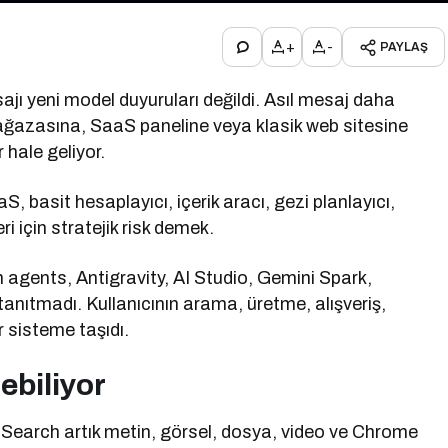
+
-
PAYLAŞ
ajı yeni model duyuruları değildi. Asıl mesaj daha
 mağazasına, SaaS paneline veya klasik web sitesine
hale geliyor.
S, basit hesaplayıcı, içerik aracı, gezi planlayıcı,
ri için stratejik risk demek.
agents, Antigravity, AI Studio, Gemini Spark,
anıtmadı. Kullanıcının arama, üretme, alışveriş,
r sisteme taşıdı.
ebiliyor
I Search artık metin, görsel, dosya, video ve Chrome