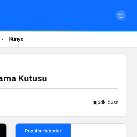
Künye
Arama Kutusu
5dk, 53sn
Popüler Haberler