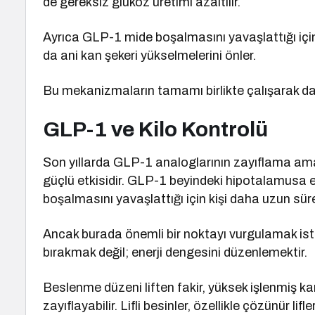
de gereksiz glukoz üretimi azaltılır.
Ayrıca GLP-1 mide boşalmasını yavaşlattığı için
da ani kan şekeri yükselmelerini önler.
Bu mekanizmaların tamamı birlikte çalışarak daha
GLP-1 ve Kilo Kontrolü
Son yıllarda GLP-1 analoglarının zayıflama amac
güçlü etkisidir. GLP-1 beyindeki hipotalamusa e
boşalmasını yavaşlattığı için kişi daha uzun sür
Ancak burada önemli bir noktayı vurgulamak iste
bırakmak değil; enerji dengesini düzenlemektir.
Beslenme düzeni liften fakir, yüksek işlenmiş ka
zayıflayabilir. Lifli besinler, özellikle çözünür lif