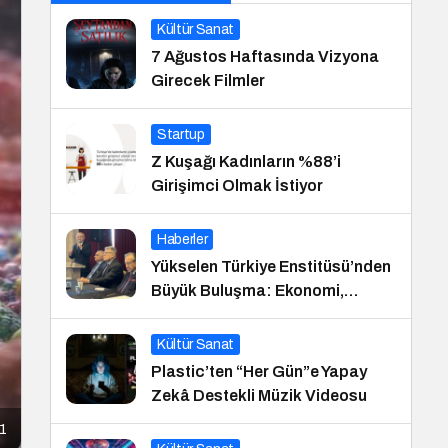
Kültür Sanat
7 Ağustos Haftasında Vizyona
Girecek Filmler
Startup
Z Kuşağı Kadınların %88’i
Girişimci Olmak İstiyor
Haberler
Yükselen Türkiye Enstitüsü’nden
Büyük Buluşma: Ekonomi,
Güvenlik Politikaları ve Hukuk
Konferansı
Kültür Sanat
Plastic’ten “Her Gün”e Yapay
Zekâ Destekli Müzik Videosu
-1