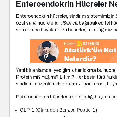
Enteroendokrin Hücreler N
Enteroendokrin hücreler, sindirim sistemimizin
özel salgı hücreleridir. Sayıca bağırsak epitel hü
son derece büyüktür. Bu hücreler, tükettiğimiz b
Yani bir anlamda, yediğimiz her lokma bu hücrele
Protein mi? Yağ mı? Lif mi? Her besin türü farkl
sindirimi düzenlemekle kalmaz; pankreası, beyni,
Enteroendokrin hücrelerin salgıladığı başlıca h
GLP-1 (Glukagon Benzeri Peptid-1)