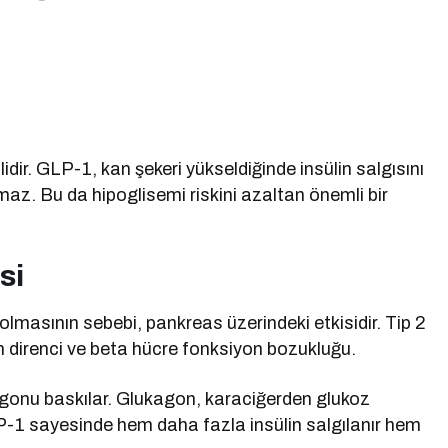
dir. GLP-1, kan şekeri yükseldiğinde insülin salgısını
lamaz. Bu da hipoglisemi riskini azaltan önemli bir
si
masının sebebi, pankreas üzerindeki etkisidir. Tip 2
lin direnci ve beta hücre fonksiyon bozukluğu.
agonu baskılar. Glukagon, karaciğerden glukoz
LP-1 sayesinde hem daha fazla insülin salgılanır hem