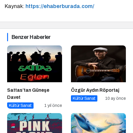
Kaynak:
https://ehaberburada.com/
Benzer Haberler
Sattas’tan Güneşe
Özgür Aydın Röportaj
Davet
Kültür Sanat
10 ay önce
Kültür Sanat
1 yıl önce