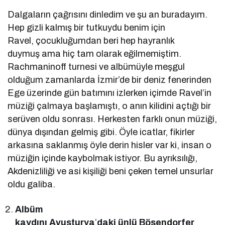
Dalgaların çağrısını dinledim ve şu an buradayım.
Hep gizli kalmış bir tutkuydu benim için
Ravel, çocukluğumdan beri hep hayranlık
duymuş ama hiç tam olarak eğilmemiştim.
Rachmaninoff turnesi ve albümüyle meşgul
olduğum zamanlarda İzmir’de bir deniz fenerinden
Ege üzerinde gün batımını izlerken içimde Ravel’in
müziği çalmaya başlamıştı, o anın kilidini açtığı bir
serüven oldu sonrası. Herkesten farklı onun müziği,
dünya dışından gelmiş gibi. Öyle icatlar, fikirler
arkasına saklanmış öyle derin hisler var ki, insan o
müziğin içinde kaybolmak istiyor. Bu ayrıksılığı,
Akdenizliliği ve asi kişiliği beni çeken temel unsurlar
oldu galiba.
Albüm
kaydını Avusturya
’
daki ünlü Bösendorfer