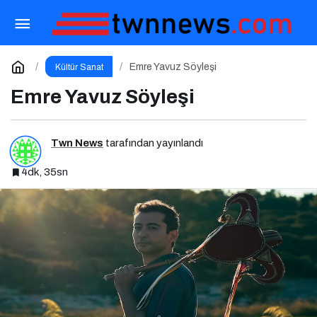
Yazar ve Şair Betül Fırat’tan Tek Seferde 7
Kitap Müjdesi
Paylaş
Yorum Yap
Emre Yavuz Söyleşi
Kültür Sanat
Emre Yavuz Söyleşi
Twn News
tarafından yayınlandı
4dk, 35sn