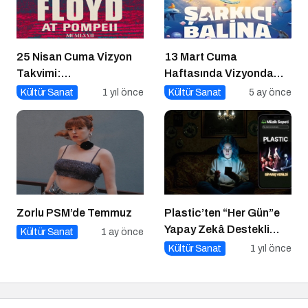
25 Nisan Cuma Vizyon
13 Mart Cuma
Takvimi:
Haftasında Vizyonda
Sinemaseverleri
Hangi Filmler Var?
Kültür Sanat
1 yıl önce
Kültür Sanat
5 ay önce
Bekleyen Yepyeni Filmler
Zorlu PSM’de Temmuz
Plastic’ten “Her Gün”e
Yapay Zekâ Destekli
Kültür Sanat
1 ay önce
Müzik Videosu
Kültür Sanat
1 yıl önce