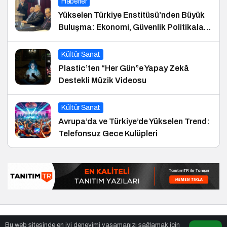
Haberler
Yükselen Türkiye Enstitüsü’nden Büyük
Buluşma: Ekonomi, Güvenlik Politikaları
ve Hukuk Konferansı
Kültür Sanat
Plastic’ten “Her Gün”e Yapay Zekâ
Destekli Müzik Videosu
Kültür Sanat
Avrupa’da ve Türkiye’de Yükselen Trend:
Telefonsuz Gece Kulüpleri
© Telif Hakkı 26.01.2012, Tüm Hakları Saklıdır.
haber
,
en iyiler
Bu web sitesinde en iyi deneyimi yaşamanızı sağlamak için