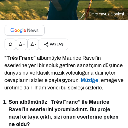
Emre Yavuz Söyleşi
+
-
PAYLAŞ
“
Très Franc
” albümüyle Maurice Ravel’in
eserlerine yeni bir soluk getiren sanatçının düşünce
dünyasına ve klasik müzik yolculuğuna dair içten
cevaplarını sizlerle paylaşıyoruz.
Müziğe
, emeğe ve
üretime dair ilham verici bu söyleşi sizlerle.
Son albümünüz
“
Très Franc” ile Maurice
Ravel
’
in eserlerini yorumladınız. Bu proje
nasıl ortaya çıktı, sizi onun eserlerine çeken
ne oldu?