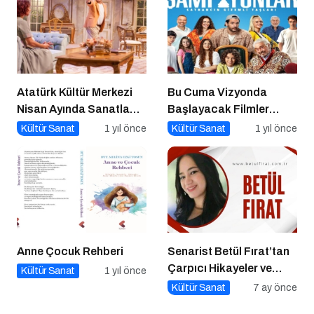
Atatürk Kültür Merkezi
Bu Cuma Vizyonda
Nisan Ayında Sanatla
Başlayacak Filmler
Dolup Taşıyor
Açıklandı
Kültür Sanat
1 yıl önce
Kültür Sanat
1 yıl önce
Anne Çocuk Rehberi
Senarist Betül Fırat’tan
Çarpıcı Hikayeler ve
Kültür Sanat
1 yıl önce
Şarkılar
Kültür Sanat
7 ay önce