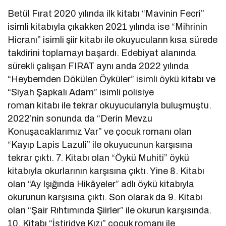
Betül Fırat 2020 yılında ilk kitabı “Mavinin Fecri”
isimli kitabıyla çıkakken 2021 yılında ise “Mihrinin
Hicranı” isimli şiir kitabı ile okuyucuların kısa sürede
takdirini toplamayı başardı. Edebiyat alanında
sürekli çalışan FIRAT aynı anda 2022 yılında
“Heybemden Dökülen Öyküler” isimli öykü kitabı ve
“Siyah Şapkalı Adam” isimli polisiye
roman kitabı ile tekrar okuyucularıyla buluşmuştu.
2022’nin sonunda da “Derin Mevzu
Konuşacaklarımız Var” ve çocuk romanı olan
“Kayıp Lapis Lazuli” ile okuyucunun karşısına
tekrar çıktı. 7. Kitabı olan “Öykü Muhiti” öykü
kitabıyla okurlarının karşısına çıktı. Yine 8. Kitabı
olan “Ay Işığında Hikâyeler” adlı öykü kitabıyla
okurunun karşısına çıktı. Son olarak da 9. Kitabı
olan “Şair Rıhtımında Şiirler” ile okurun karşısında.
10. Kitabı “İstiridye Kızı” çocuk romanı ile