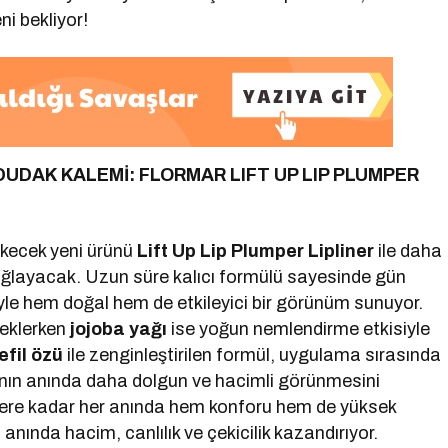
i bekliyor!
DUDAK KALEMİ:
FLORMAR LIFT UP LIP PLUMPER
ekecek yeni ürünü
Lift Up Lip Plumper Lipliner
ile daha
ağlayacak. Uzun süre kalıcı formülü sayesinde gün
iyle hem doğal hem de etkileyici bir görünüm sunuyor.
teklerken
jojoba yağı
ise yoğun nemlendirme etkisiyle
fil özü
ile zenginleştirilen formül, uygulama sırasında
rının anında daha dolgun ve hacimli görünmesini
elere kadar her anında hem konforu hem de yüksek
nında hacim, canlılık ve çekicilik kazandırıyor.