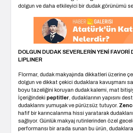
dolgun ve daha etkileyici bir dudak görünümü sen
DOLGUN DUDAK SEVERLERİN YENİ FAVORİ 
LIPLINER
Flormar, dudak makyajında dikkatleri üzerine ç
dolgun ve dikkat çekici dudaklara kavuşmanı s
boyu tazeliğini koruyan dudak kalemi, mat bitiş
İçeriğindeki
peptitler
, dudaklarının yapısını des
dudaklarını yumuşak ve pürüzsüz tutuyor.
Zence
hafif bir karıncalanma hissi yaratarak dudakla
sağlıyor. Günlük makyaj rutinlerinden özel gec
performansı bir arada sunan bu ürün, dudaklara a