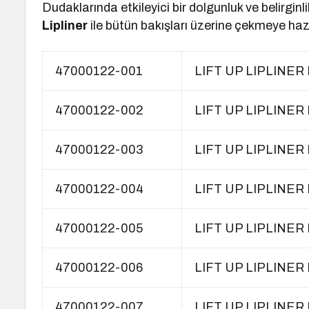
Dudaklarında etkileyici bir dolgunluk ve belirgin
Lipliner
ile bütün bakışları üzerine çekmeye hazı
47000122-001
LIFT UP LIPLINER
47000122-002
LIFT UP LIPLINE
47000122-003
LIFT UP LIPLINER
47000122-004
LIFT UP LIPLINER
47000122-005
LIFT UP LIPLINE
47000122-006
LIFT UP LIPLINE
47000122-007
LIFT UP LIPLINE