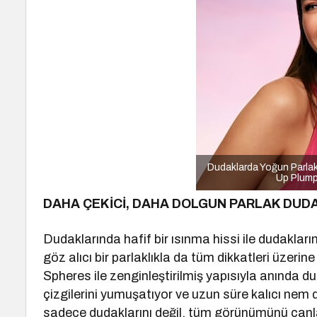
Dudaklarda Yoğun Parlakl
Up Plumpe
DAHA ÇEKİCİ, DAHA DOLGUN PARLAK DUD
Dudaklarında hafif bir ısınma hissi ile dudaklar
göz alıcı bir parlaklıkla da tüm dikkatleri üzeri
Spheres ile zenginleştirilmiş yapısıyla anında 
çizgilerini yumuşatıyor ve uzun süre kalıcı nem d
sadece dudaklarını değil, tüm görünümünü can