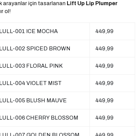
lik arayanlar için tasarlanan
Lift Up Lip Plumper
r ol!
 LULL-001 ICE MOCHA
449,99
R LULL-002 SPICED BROWN
449,99
 LULL-003 FLORAL PINK
449,99
 LULL-004 VIOLET MIST
449,99
R LULL-005 BLUSH MAUVE
449,99
R LULL-006 CHERRY BLOSSOM
449,99
R LULL-007 GOLDEN BLOSSOM
449,99