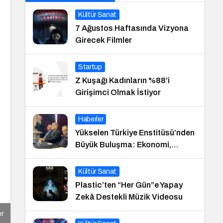
Kültür Sanat
7 Ağustos Haftasında Vizyona
Girecek Filmler
Startup
Z Kuşağı Kadınların %88’i
Girişimci Olmak İstiyor
Haberler
Yükselen Türkiye Enstitüsü’nden
Büyük Buluşma: Ekonomi,
Güvenlik Politikaları ve Hukuk
Konferansı
Kültür Sanat
Plastic’ten “Her Gün”e Yapay
Zekâ Destekli Müzik Videosu
er