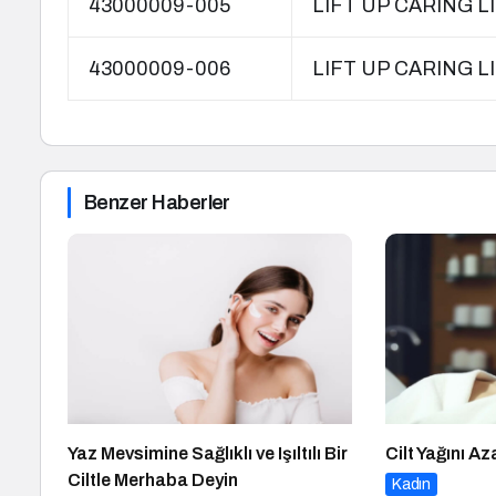
43000009-005
LIFT UP CARING 
43000009-006
LIFT UP CARING 
Benzer Haberler
Yaz Mevsimine Sağlıklı ve Işıltılı Bir
Cilt Yağını Az
Ciltle Merhaba Deyin
Kadın