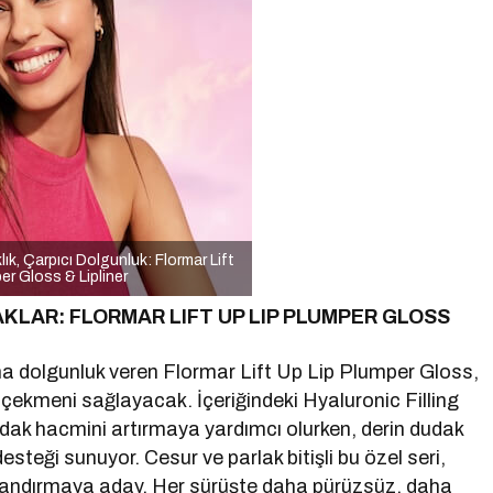
ık, Çarpıcı Dolgunluk: Flormar Lift
r Gloss & Lipliner
AKLAR:
FLORMAR LIFT UP LIP PLUMPER GLOSS
ına dolgunluk veren Flormar Lift Up Lip Plumper Gloss,
ne çekmeni sağlayacak. İçeriğindeki Hyaluronic Filling
dudak hacmini artırmaya yardımcı olurken, derin dudak
esteği sunuyor. Cesur ve parlak bitişli bu özel seri,
landırmaya aday. Her sürüşte daha pürüzsüz, daha