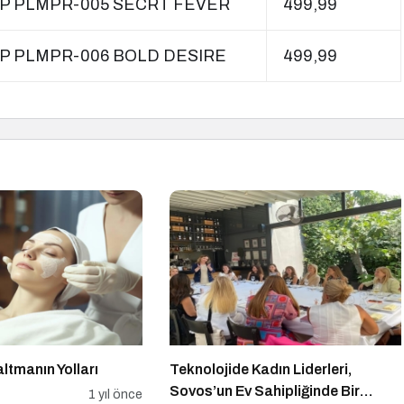
LIP PLMPR-005 SECRT FEVER
499,99
LIP PLMPR-006 BOLD DESIRE
499,99
altmanın Yolları
Teknolojide Kadın Liderleri,
Sovos’un Ev Sahipliğinde Bir
1 yıl önce