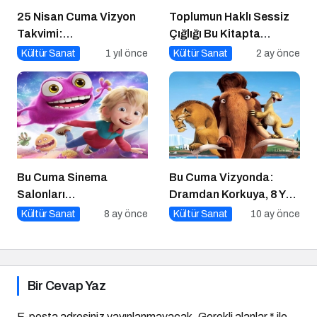
25 Nisan Cuma Vizyon
Toplumun Haklı Sessiz
Takvimi:
Çığlığı Bu Kitapta
Sinemaseverleri
Toplandı
Kültür Sanat
1 yıl önce
Kültür Sanat
2 ay önce
Bekleyen Yepyeni Filmler
Bu Cuma Sinema
Bu Cuma Vizyonda:
Salonları
Dramdan Korkuya, 8 Yeni
Hareketleniyor: 26 Aralık
Film Sinemaseverlerle
Kültür Sanat
8 ay önce
Kültür Sanat
10 ay önce
Vizyondaki Filmler
Buluşuyor!
Açıklandı
Bir Cevap Yaz
E-posta adresiniz yayınlanmayacak.
Gerekli alanlar
*
ile