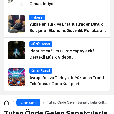
Olmak İstiyor
Haberler
Yükselen Türkiye Enstitüsü’nden Büyük
Buluşma: Ekonomi, Güvenlik Politikaları
ve Hukuk Konferansı
Kültür Sanat
Plastic’ten “Her Gün”e Yapay Zekâ
Destekli Müzik Videosu
Kültür Sanat
Avrupa’da ve Türkiye’de Yükselen Trend:
Telefonsuz Gece Kulüpleri
Tutap Önde Gelen Sanatçılarla Kültür
Kültür Sanat
ve Sanat Yolucluğuna Devam Ediyor
Tutap Önde Gelen Sanatçılarla