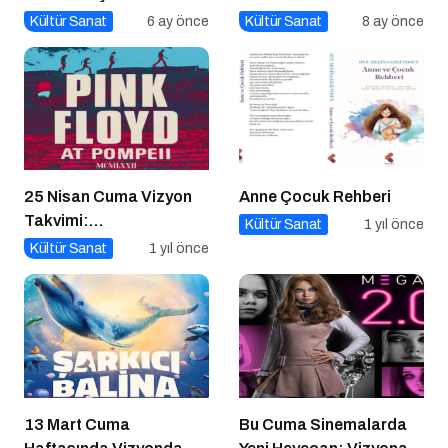
Kültür Sanat
6 ay önce
Kültür Sanat
8 ay önce
25 Nisan Cuma Vizyon
Anne Çocuk Rehberi
Takvimi:
Kültür Sanat
1 yıl önce
Sinemaseverleri
Kültür Sanat
1 yıl önce
Bekleyen Yepyeni Filmler
13 Mart Cuma
Bu Cuma Sinemalarda