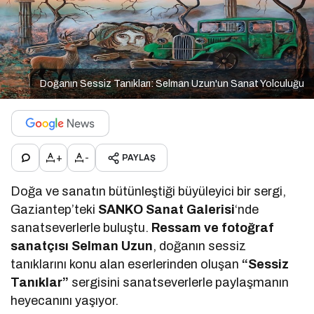
Doğanın Sessiz Tanıkları: Selman Uzun'un Sanat Yolculuğu
+
-
PAYLAŞ
Doğa ve sanatın bütünleştiği büyüleyici bir sergi,
Gaziantep’teki
SANKO Sanat Galerisi
‘nde
sanatseverlerle buluştu.
Ressam ve fotoğraf
sanatçısı Selman Uzun
, doğanın sessiz
tanıklarını konu alan eserlerinden oluşan
“Sessiz
Tanıklar”
sergisini sanatseverlerle paylaşmanın
heyecanını yaşıyor.