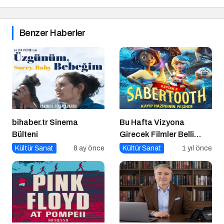
Benzer Haberler
bihaber.tr Sinema
Bu Hafta Vizyona
Bülteni
Girecek Filmler Belli
Oldu: Sinema Keyfi
Kültür Sanat
8 ay önce
Kültür Sanat
1 yıl önce
Paribu Cineverse’te
Başlıyor!