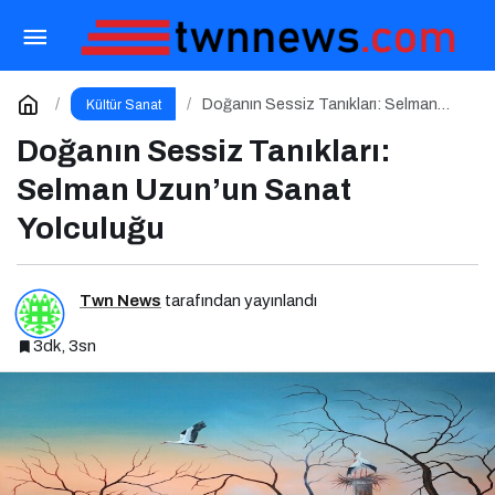
Tutap Önde Gelen Sanatçılarla Kültür ve Sanat
Yolucluğuna Devam Ediyor
Paylaş
Yorum Yap
Doğanın Sessiz Tanıkları: Selman
Kültür Sanat
Uzun’un Sanat Yolculuğu
Doğanın Sessiz Tanıkları:
Selman Uzun’un Sanat
Yolculuğu
Twn News
tarafından yayınlandı
3dk, 3sn