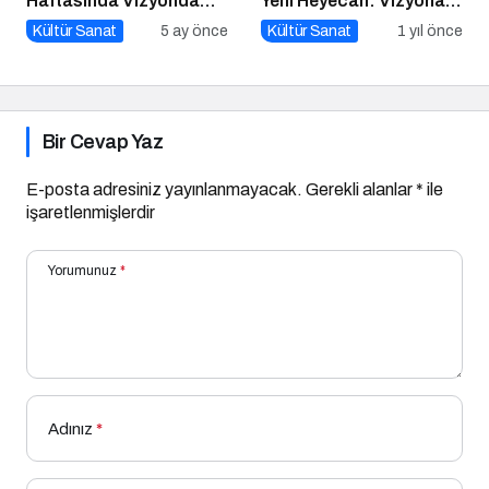
Haftasında Vizyonda
Yeni Heyecan: Vizyona
Hangi Filmler Var?
Girecek Filmler Belli
Kültür Sanat
5 ay önce
Kültür Sanat
1 yıl önce
Oldu
Bir Cevap Yaz
E-posta adresiniz yayınlanmayacak.
Gerekli alanlar
*
ile
işaretlenmişlerdir
Yorumunuz
*
Adınız
*