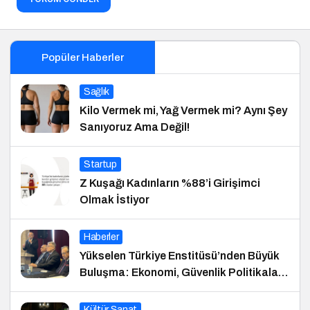
Popüler Haberler
Sağlık
Kilo Vermek mi, Yağ Vermek mi? Aynı Şey
Sanıyoruz Ama Değil!
Startup
Z Kuşağı Kadınların %88’i Girişimci
Olmak İstiyor
Haberler
Yükselen Türkiye Enstitüsü’nden Büyük
Buluşma: Ekonomi, Güvenlik Politikaları
ve Hukuk Konferansı
Kültür Sanat