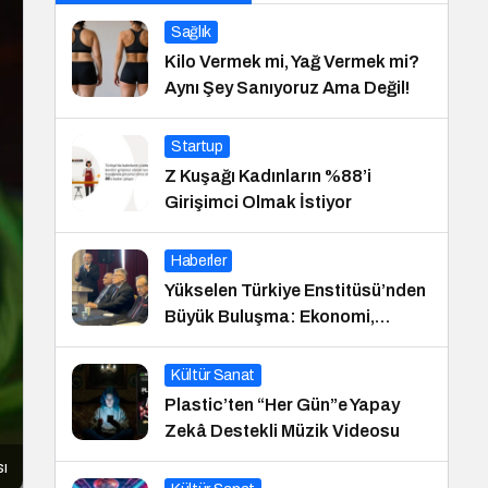
Sağlık
Kilo Vermek mi, Yağ Vermek mi?
Aynı Şey Sanıyoruz Ama Değil!
Startup
Z Kuşağı Kadınların %88’i
Girişimci Olmak İstiyor
Haberler
Yükselen Türkiye Enstitüsü’nden
Büyük Buluşma: Ekonomi,
Güvenlik Politikaları ve Hukuk
Konferansı
Kültür Sanat
Plastic’ten “Her Gün”e Yapay
Zekâ Destekli Müzik Videosu
sı