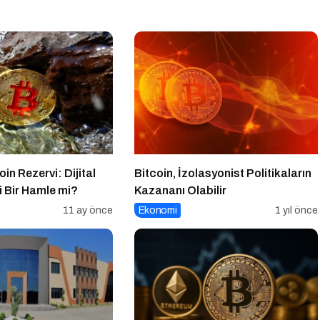
oin Rezervi: Dijital
Bitcoin, İzolasyonist Politikaların
li Bir Hamle mi?
Kazananı Olabilir
11 ay önce
Ekonomi
1 yıl önce