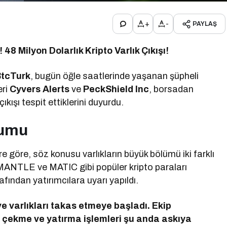
+
-
PAYLAŞ
48 Milyon Dolarlık Kripto Varlık Çıkışı!
BtcTurk
, bugün öğle saatlerinde yaşanan şüpheli
eri
Cyvers Alerts
ve
PeckShield Inc
, borsadan
çıkışı tespit ettiklerini duyurdu.
rumu
ere göre, söz konusu varlıkların büyük bölümü iki farklı
ANTLE ve MATIC gibi popüler kripto paraları
fından yatırımcılara uyarı yapıldı.
e varlıkları takas etmeye başladı. Ekip
ra çekme ve yatırma işlemleri şu anda askıya