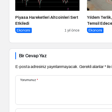
Piyasa Hareketleri Altcoinleri Sert
Yıldem Terlik,
Etkiledi
Temsil Edecek
üretici, Avrup
Ekonomi
1 yıl önce
Ekonomi
fuarında boy
Bir Cevap Yaz
E-posta adresiniz yayınlanmayacak.
Gerekli alanlar
*
ile
Yorumunuz
*