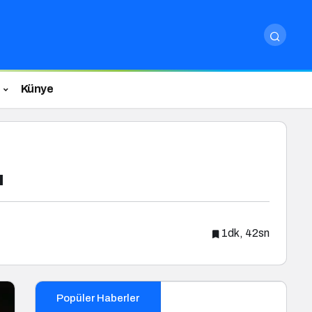
Künye
ı
1dk, 42sn
Popüler Haberler