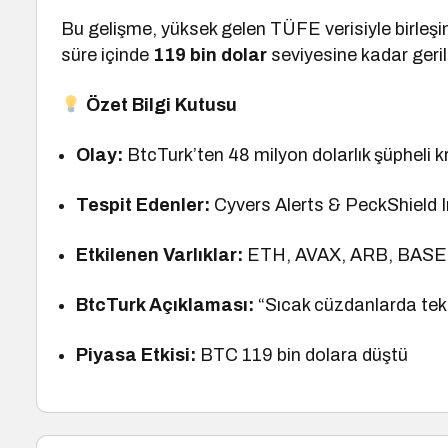
Bu gelişme, yüksek gelen TÜFE verisiyle birleşin
süre içinde
119 bin dolar
seviyesine kadar geril
Özet Bilgi Kutusu
Olay:
BtcTurk’ten 48 milyon dolarlık şüpheli kri
Tespit Edenler:
Cyvers Alerts & PeckShield 
Etkilenen Varlıklar:
ETH, AVAX, ARB, BASE
BtcTurk Açıklaması:
“Sıcak cüzdanlarda tek
Piyasa Etkisi:
BTC 119 bin dolara düştü