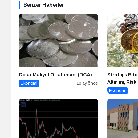
Benzer Haberler
Dolar Maliyet Ortalaması (DCA)
Stratejik Bitc
Altın mı, Risk
Ekonomi
10 ay önce
Ekonomi