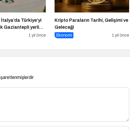
 İtalya’da Türkiye’yi
Kripto Paraların Tarihi, Gelişimi ve
 Gaziantepli yerli
Geleceği
a’nın en prestijli
1 yıl önce
Ekonomi
1 yıl önce
 gösterecek
 işaretlenmişlerdir