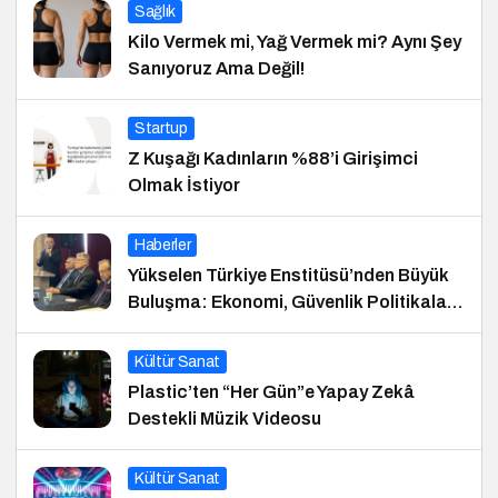
Sağlık
Kilo Vermek mi, Yağ Vermek mi? Aynı Şey
Sanıyoruz Ama Değil!
Startup
Z Kuşağı Kadınların %88’i Girişimci
Olmak İstiyor
Haberler
Yükselen Türkiye Enstitüsü’nden Büyük
Buluşma: Ekonomi, Güvenlik Politikaları
ve Hukuk Konferansı
Kültür Sanat
Plastic’ten “Her Gün”e Yapay Zekâ
Destekli Müzik Videosu
Kültür Sanat