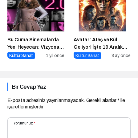
Bu Cuma Sinemalarda
Avatar: Ateş ve Kül
Yeni Heyecan: Vizyona
Geliyor! İşte 19 Aralık
Girecek Filmler Belli
Vizyon Filmleri
Kültür Sanat
1 yıl önce
Kültür Sanat
8 ay önce
Oldu
Bir Cevap Yaz
E-posta adresiniz yayınlanmayacak.
Gerekli alanlar
*
ile
işaretlenmişlerdir
Yorumunuz
*