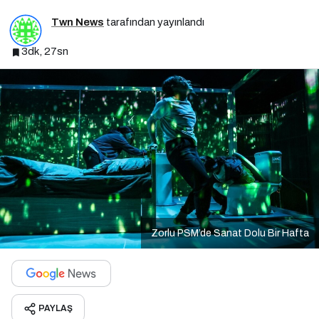
Twn News
tarafından yayınlandı
3dk, 27sn
Zorlu PSM’de Sanat Dolu Bir Hafta
PAYLAŞ