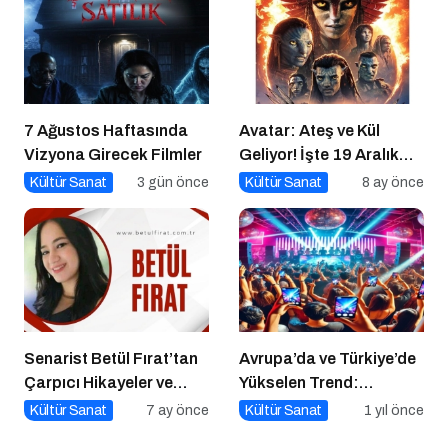
7 Ağustos Haftasında
Avatar: Ateş ve Kül
Vizyona Girecek Filmler
Geliyor! İşte 19 Aralık
Vizyon Filmleri
Kültür Sanat
3 gün önce
Kültür Sanat
8 ay önce
Senarist Betül Fırat’tan
Avrupa’da ve Türkiye’de
Çarpıcı Hikayeler ve
Yükselen Trend:
Şarkılar
Telefonsuz Gece
Kültür Sanat
7 ay önce
Kültür Sanat
1 yıl önce
Kulüpleri