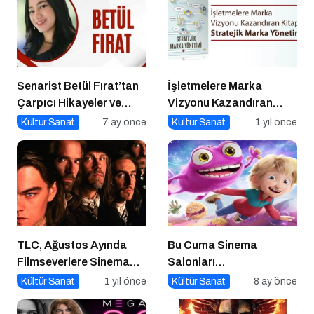
Senarist Betül Fırat’tan
İşletmelere Marka
Çarpıcı Hikayeler ve
Vizyonu Kazandıran
Şarkılar
Kitap: Stratejik Marka
Kültür Sanat
7 ay önce
Kültür Sanat
1 yıl önce
Yönetimi
TLC, Ağustos Ayında
Bu Cuma Sinema
Filmseverlere Sinema
Salonları
Dolu Akşamlar Sunuyor
Hareketleniyor: 26 Aralık
Kültür Sanat
1 yıl önce
Kültür Sanat
8 ay önce
Vizyondaki Filmler
Açıklandı