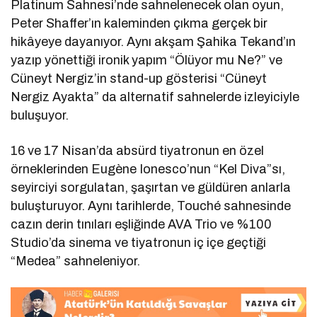
Platinum Sahnesi’nde sahnelenecek olan oyun,
Peter Shaffer’ın kaleminden çıkma gerçek bir
hikâyeye dayanıyor. Aynı akşam Şahika Tekand’ın
yazıp yönettiği ironik yapım “Ölüyor mu Ne?” ve
Cüneyt Nergiz’in stand-up gösterisi “Cüneyt
Nergiz Ayakta” da alternatif sahnelerde izleyiciyle
buluşuyor.
16 ve 17 Nisan’da absürd tiyatronun en özel
örneklerinden Eugène Ionesco’nun “Kel Diva”sı,
seyirciyi sorgulatan, şaşırtan ve güldüren anlarla
buluşturuyor. Aynı tarihlerde, Touché sahnesinde
cazın derin tınıları eşliğinde AVA Trio ve %100
Studio’da sinema ve tiyatronun iç içe geçtiği
“Medea” sahneleniyor.