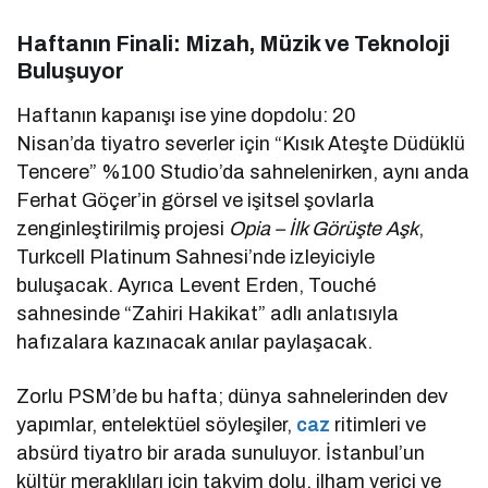
Haftanın Finali: Mizah, Müzik ve Teknoloji
Buluşuyor
Haftanın kapanışı ise yine dopdolu: 20
Nisan’da tiyatro severler için “Kısık Ateşte Düdüklü
Tencere” %100 Studio’da sahnelenirken, aynı anda
Ferhat Göçer’in görsel ve işitsel şovlarla
zenginleştirilmiş projesi
Opia – İlk Görüşte Aşk
,
Turkcell Platinum Sahnesi’nde izleyiciyle
buluşacak. Ayrıca Levent Erden, Touché
sahnesinde “Zahiri Hakikat” adlı anlatısıyla
hafızalara kazınacak anılar paylaşacak.
Zorlu PSM’de bu hafta; dünya sahnelerinden dev
yapımlar, entelektüel söyleşiler,
caz
ritimleri ve
absürd tiyatro bir arada sunuluyor. İstanbul’un
kültür meraklıları için takvim dolu, ilham verici ve