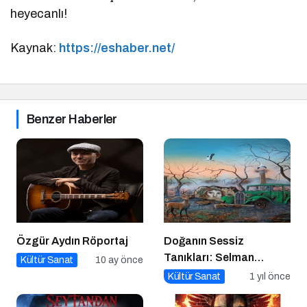
heyecanlı!
Kaynak:
https://eshaber.net/
Benzer Haberler
Özgür Aydın Röportaj
Doğanın Sessiz
Tanıkları: Selman
Kültür Sanat
10 ay önce
Uzun’un Sanat Yolculuğu
Kültür Sanat
1 yıl önce