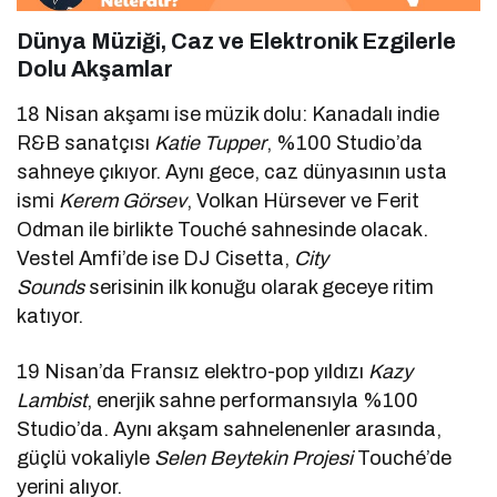
Dünya Müziği, Caz ve Elektronik Ezgilerle
Dolu Akşamlar
18 Nisan akşamı ise müzik dolu: Kanadalı indie
R&B sanatçısı
Katie Tupper
, %100 Studio’da
sahneye çıkıyor. Aynı gece, caz dünyasının usta
ismi
Kerem Görsev
, Volkan Hürsever ve Ferit
Odman ile birlikte Touché sahnesinde olacak.
Vestel Amfi’de ise DJ Cisetta,
City
Sounds
serisinin ilk konuğu olarak geceye ritim
katıyor.
19 Nisan’da Fransız elektro-pop yıldızı
Kazy
Lambist
, enerjik sahne performansıyla %100
Studio’da. Aynı akşam sahnelenenler arasında,
güçlü vokaliyle
Selen Beytekin Projesi
Touché’de
yerini alıyor.