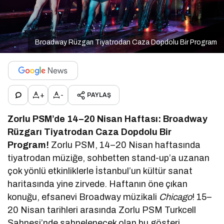
Broadway Rüzgarı Tiyatrodan Caza Dopdolu Bir Program
+
-
PAYLAŞ
Zorlu PSM’de 14–20 Nisan Haftası: Broadway
Rüzgarı Tiyatrodan Caza Dopdolu Bir
Program!
Zorlu PSM, 14–20 Nisan haftasında
tiyatrodan müziğe, sohbetten stand-up’a uzanan
çok yönlü etkinliklerle İstanbul’un kültür sanat
haritasında yine zirvede. Haftanın öne çıkan
konuğu, efsanevi Broadway müzikali
Chicago
! 15–
20 Nisan tarihleri arasında Zorlu PSM Turkcell
Sahnesi’nde sahnelenecek olan bu gösteri,