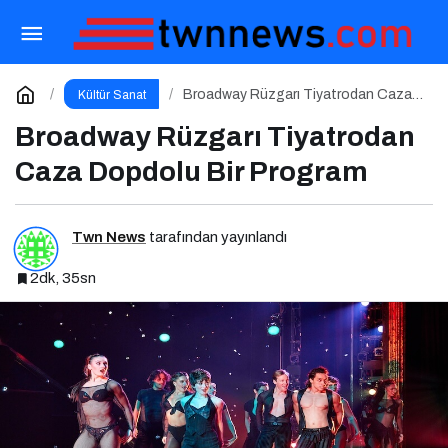
Zorlu PSM’de Sanat Dolu Bir Hafta
Paylaş
Yorum Yap
Broadway Rüzgarı Tiyatrodan Caza
Kültür Sanat
Dopdolu Bir Program
Broadway Rüzgarı Tiyatrodan
Caza Dopdolu Bir Program
Twn News
tarafından yayınlandı
2dk, 35sn