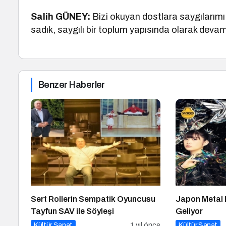
Salih GÜNEY:
Bizi okuyan dostlara saygılarımı i
sadık, saygılı bir toplum yapısında olarak deva
Benzer Haberler
Sert Rollerin Sempatik Oyuncusu
Japon Metal F
Tayfun SAV ile Söyleşi
Geliyor
Kültür Sanat
1 yıl önce
Kültür Sanat