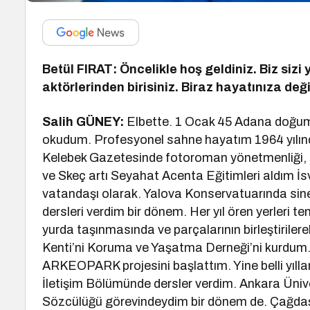
Betül FIRAT: Öncelikle hoş geldiniz. Biz sizi
aktörlerinden birisiniz. Biraz hayatınıza deği
Salih GÜNEY:
Elbette. 1 Ocak 45 Adana doğu
okudum. Profesyonel sahne hayatım 1964 yılınd
Kelebek Gazetesinde fotoroman yönetmenliği, g
ve Skeç artı Seyahat Acenta Eğitimleri aldım İ
vatandaşı olarak. Yalova Konservatuarında sine
dersleri verdim bir dönem. Her yıl ören yerleri t
yurda taşınmasında ve parçalarının birleştirile
Kenti’ni Koruma ve Yaşatma Derneği’ni kurdum.
ARKEOPARK projesini başlattım. Yine belli yıll
İletişim Bölümünde dersler verdim. Ankara Üniver
Sözcülüğü görevindeydim bir dönem de. Çağdaş 