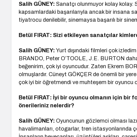
Salih GÜNEY:
Sanatçı olunmuyor kolay kolay. 
kapsamlardaki başarılarıyla ancak bir insana sana
tiyatrocu denilebilir, sinemaysa başarılı bir sine
Betül FIRAT: Sizi etkileyen sanatçılar kimler
Salih GÜNEY:
Yurt dışındaki filmleri çok izledi
BRANDO, Peter O’TOOLE, J.E. BURTON daha da
beğenirim, çok iyi oyuncudur. Zaten Ekrem BOR
olmuşlardır. Cüneyt GÖKÇER de önemli bir yere 
çok iyi bir öğretmendi ve muhteşem bir oyuncu
Betül FIRAT: İyi bir oyuncu olmanın için bir
önerileriniz nelerdir?
Salih GÜNEY:
Oyuncunun gözlemci olması lazım
havalimanları, otogarlar, tren istasyonlarında 
İnsanların heyecanları, üzüntüleri aşkları, çaresiz