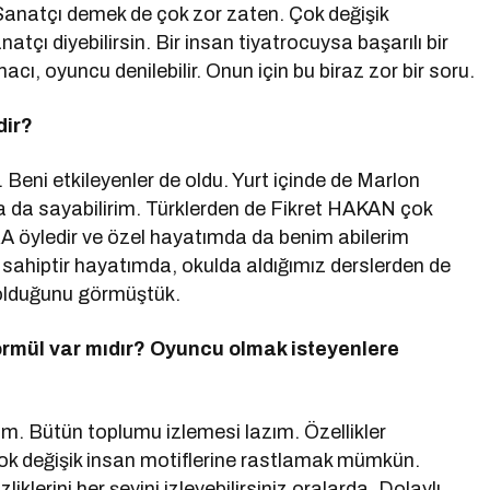
Sanatçı demek de çok zor zaten. Çok değişik
tçı diyebilirsin. Bir insan tiyatrocuysa başarılı bir
macı, oyuncu denilebilir. Onun için bu biraz zor bir soru.
dir?
m. Beni etkileyenler de oldu. Yurt içinde de Marlon
 sayabilirim. Türklerden de Fikret HAKAN çok
A öyledir ve özel hayatımda da benim abilerim
sahiptir hayatımda, okulda aldığımız derslerden de
 olduğunu görmüştük.
 formül var mıdır? Oyuncu olmak isteyenlere
. Bütün toplumu izlemesi lazım. Özellikler
çok değişik insan motiflerine rastlamak mümkün.
liklerini her şeyini izleyebilirsiniz oralarda. Dolaylı