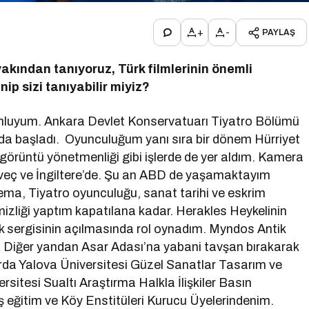
+
-
PAYLAŞ
 yakından tanıyoruz, Türk filmlerinin önemli
nip sizi tanıyabilir miyiz?
mluyum. Ankara Devlet Konservatuarı Tiyatro Bölümü
a başladı. Oyunculuğum yanı sıra bir dönem Hürriyet
örüntü yönetmenliği gibi işlerde de yer aldım. Kamera
sveç ve İngiltere’de. Şu an ABD de yaşamaktayım
ma, Tiyatro oyunculuğu, sanat tarihi ve eskrim
emizliği yaptım kapatılana kadar. Herakles Heykelinin
rek sergisinin açılmasında rol oynadım. Myndos Antik
 Diğer yandan Asar Adası’na yabani tavşan bırakarak
arda Yalova Üniversitesi Güzel Sanatlar Tasarım ve
sitesi Sualtı Araştırma Halkla İlişkiler Basın
eğitim ve Köy Enstitüleri Kurucu Üyelerindenim.