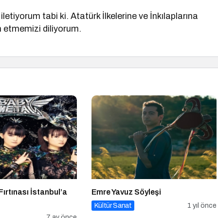
letiyorum tabi ki. Atatürk İlkelerine ve İnkılaplarına
m etmemizi diliyorum.
ırtınası İstanbul’a
Emre Yavuz Söyleşi
Kültür Sanat
1 yıl önce
7 ay önce