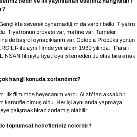
eseriniz nedir ve ilk yayınlanan eseriniz hangisidir?
ir?
nçlikte severek oynamadığım da vardır belki. Tiyatro
u. Tiyatronun provası var, matine var. Turneler
ine de başrol oynadıklarım var. Colobia Prodüksiyonun
R ile aynı filmde yer aldım 1969 yılında. “Paralı
 COLINSAN filmiyle tiyatroyu istemeden de olsa bırakmak
 çok hangi konuda zorlandınız?
 İlk filmimde heyecanım vardı. Allah’tan aksak bir
ım kamufle olmuş oldu. Her işi aynı anda yapmaya
e çalışmak biraz zorlamış olabilir.
de toplumsal hedefleriniz nelerdir?