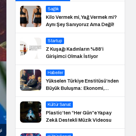
Sağlık
Kilo Vermek mi, Yağ Vermek mi?
Aynı Şey Sanıyoruz Ama Değil!
Startup
Z Kuşağı Kadınların %88’i
Girişimci Olmak İstiyor
Haberler
Yükselen Türkiye Enstitüsü’nden
Büyük Buluşma: Ekonomi,
Güvenlik Politikaları ve Hukuk
Konferansı
Kültür Sanat
Plastic’ten “Her Gün”e Yapay
Zekâ Destekli Müzik Videosu
şi