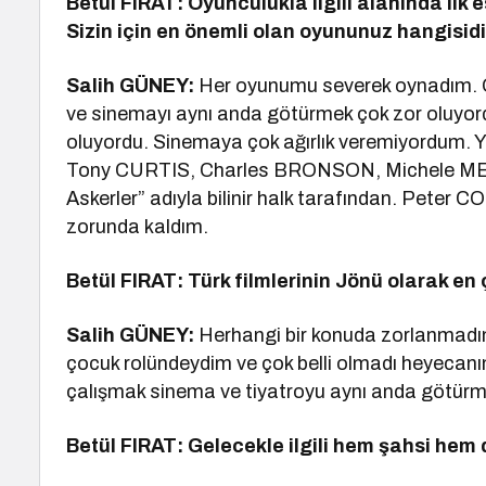
Betül FIRAT: Oyunculukla ilgili alanında ilk 
Sizin için en önemli olan oyununuz hangisid
Salih GÜNEY:
Her oyunumu severek oynadım. Ge
ve sinemayı aynı anda götürmek çok zor oluyord
oluyordu. Sinemaya çok ağırlık veremiyordum. Y
Tony CURTIS, Charles BRONSON, Michele MERCIE
Askerler” adıyla bilinir halk tarafından. Peter
zorunda kaldım.
Betül FIRAT: Türk filmlerinin Jönü olarak en
Salih GÜNEY:
Herhangi bir konuda zorlanmadım.
çocuk rolündeydim ve çok belli olmadı heyecan
çalışmak sinema ve tiyatroyu aynı anda götürmey
Betül FIRAT: Gelecekle ilgili hem şahsi hem 