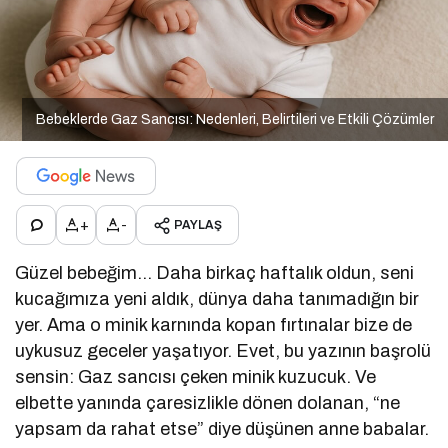
Bebeklerde Gaz Sancısı: Nedenleri, Belirtileri ve Etkili Çözümler
+
-
PAYLAŞ
Güzel bebeğim… Daha birkaç haftalık oldun, seni
kucağımıza yeni aldık, dünya daha tanımadığın bir
yer. Ama o minik karnında kopan fırtınalar bize de
uykusuz geceler yaşatıyor. Evet, bu yazının başrolü
sensin: Gaz sancısı çeken minik kuzucuk. Ve
elbette yanında çaresizlikle dönen dolanan, “ne
yapsam da rahat etse” diye düşünen anne babalar.