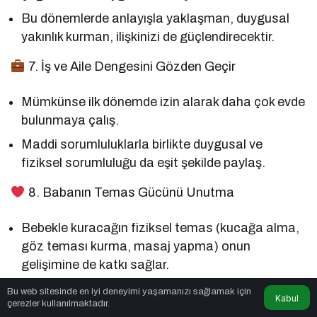
Bu dönemlerde anlayışla yaklaşman, duygusal
yakınlık kurman, ilişkinizi de güçlendirecektir.
7. İş ve Aile Dengesini Gözden Geçir
Mümkünse ilk dönemde izin alarak daha çok evde
bulunmaya çalış.
Maddi sorumluluklarla birlikte duygusal ve
fiziksel sorumluluğu da eşit şekilde paylaş.
8. Babanın Temas Gücünü Unutma
Bebekle kuracağın fiziksel temas (kucağa alma,
göz teması kurma, masaj yapma) onun
gelişimine de katkı sağlar.
Senin sesin, dokunuşun, varlığın hem bebeğin
Bu web sitesinde en iyi deneyimi yaşamanızı sağlamak için
Kabul
çerezler kullanılmaktadır.
hem annenin güvende hissetmesini sağlar.