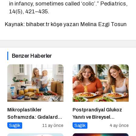
in infancy, sometimes called ‘colic’.” Pediatrics,
14(5), 421–435.
Kaynak: bihaber.tr köşe yazarı Melina Ezgi Tosun
Benzer Haberler
Mikroplastikler
Postprandiyal Glukoz
Soframızda: Gıdalardan
Yanıtı ve Bireysel
Bedenimize Nasıl
Farklılıklar
Sağlık
11 ay önce
Sağlık
4 ay önce
Geçiyor?