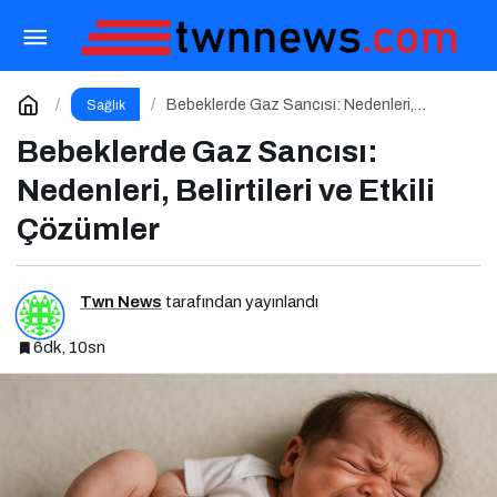
Yarık Damak ve Dudakla Doğan Bebeklerde
Beslenme
Paylaş
Yorum Yap
Bebeklerde Gaz Sancısı: Nedenleri,
Sağlık
Belirtileri ve Etkili Çözümler
Bebeklerde Gaz Sancısı:
Nedenleri, Belirtileri ve Etkili
Çözümler
Twn News
tarafından yayınlandı
6dk, 10sn