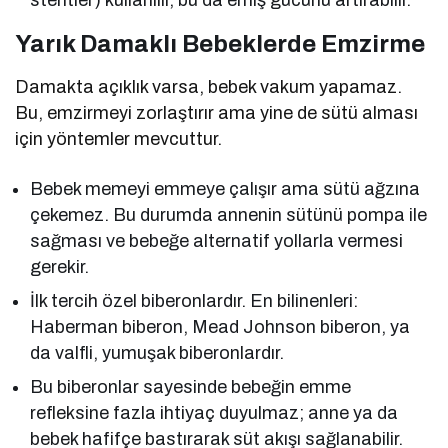
stentler) kullanılır, bu da emiş gücünü artırabilir.
Yarık Damaklı Bebeklerde Emzirme
Damakta açıklık varsa, bebek vakum yapamaz.
Bu, emzirmeyi zorlaştırır ama yine de sütü alması
için yöntemler mevcuttur.
Bebek memeyi emmeye çalışır ama sütü ağzına
çekemez. Bu durumda annenin sütünü pompa ile
sağması ve bebeğe alternatif yollarla vermesi
gerekir.
İlk tercih özel biberonlardır. En bilinenleri:
Haberman biberon, Mead Johnson biberon, ya
da valfli, yumuşak biberonlardır.
Bu biberonlar sayesinde bebeğin emme
refleksine fazla ihtiyaç duyulmaz; anne ya da
bebek hafifçe bastırarak süt akışı sağlanabilir.