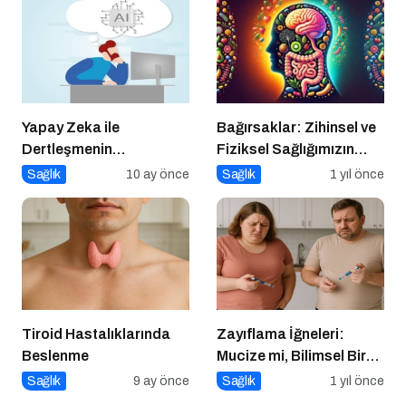
Yapay Zeka ile
Bağırsaklar: Zihinsel ve
Dertleşmenin
Fiziksel Sağlığımızın
Görünmeyen Tehlikeleri!
Gizli Yöneticisi!
Sağlık
10 ay önce
Sağlık
1 yıl önce
Tiroid Hastalıklarında
Zayıflama İğneleri:
Beslenme
Mucize mi, Bilimsel Bir
Araç mı?
Sağlık
9 ay önce
Sağlık
1 yıl önce