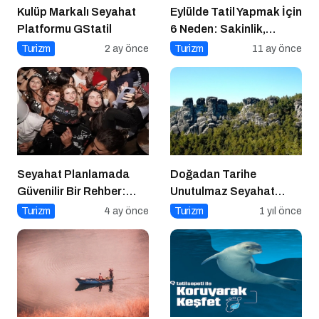
Kulüp Markalı Seyahat
Eylülde Tatil Yapmak İçin
Platformu GStatil
6 Neden: Sakinlik,
Ekonomi ve Keyif Bir
Turizm
2 ay önce
Turizm
11 ay önce
Arada
Seyahat Planlamada
Doğadan Tarihe
Güvenilir Bir Rehber:
Unutulmaz Seyahat
Tripcoholic
Önerileri
Turizm
4 ay önce
Turizm
1 yıl önce