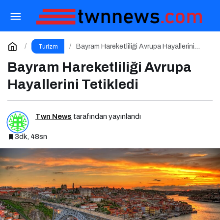
Valiz Seçimi ve Hazırlık Rehberi
Paylaş
Yorum Yap
Bayram Hareketliliği Avrupa Hayallerini
Turizm
Tetikledi
Bayram Hareketliliği Avrupa
Hayallerini Tetikledi
Twn News
tarafından yayınlandı
3dk, 48sn