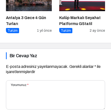
Antalya 3 Gece 4 Gün
Kulüp Markalı Seyahat
Turları
Platformu GStatil
Turizm
1 yıl önce
Turizm
2 ay önce
Bir Cevap Yaz
E-posta adresiniz yayınlanmayacak.
Gerekli alanlar
*
ile
işaretlenmişlerdir
Yorumunuz
*