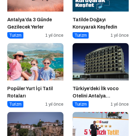
Antalya’da 3 Günde
Tatilde Doğayı
Gezilecek Yerler
Koruyarak Keşfedin
Turizm
1 yıl önce
Turizm
1 yıl önce
Popüler Yurt İçi Tatil
Türkiye’deki İlk voco
Rotaları
Otelini Antalya
Konyaaltı’nda Açıyor
Turizm
1 yıl önce
Turizm
1 yıl önce