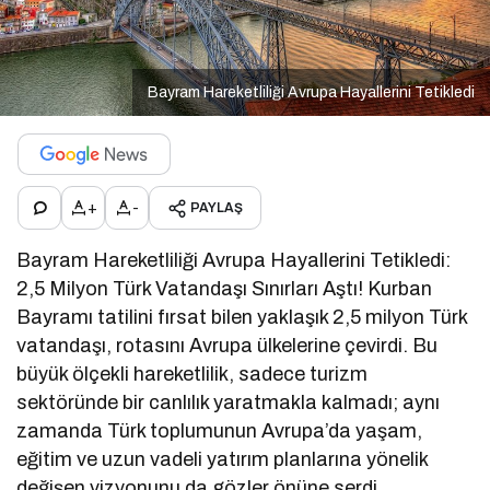
Bayram Hareketliliği Avrupa Hayallerini Tetikledi
+
-
PAYLAŞ
Bayram Hareketliliği Avrupa Hayallerini Tetikledi:
2,5 Milyon Türk Vatandaşı Sınırları Aştı! Kurban
Bayramı tatilini fırsat bilen yaklaşık 2,5 milyon Türk
vatandaşı, rotasını Avrupa ülkelerine çevirdi. Bu
büyük ölçekli hareketlilik, sadece turizm
sektöründe bir canlılık yaratmakla kalmadı; aynı
zamanda Türk toplumunun Avrupa’da yaşam,
eğitim ve uzun vadeli yatırım planlarına yönelik
değişen vizyonunu da gözler önüne serdi.