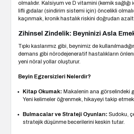
olmalıdır. Kalsiyum ve D vitamini (kemik sağlığı i
lifli gıdalar (sindirim sistemi için) öncelikli olma
kaçınmak, kronik hastalık riskini doğrudan azaltı
Zihinsel Zindelik: Beyninizi Asla Eme
Tıpkı kaslarımız gibi, beynimiz de kullanılmadığı
demans gibi nörodejeneratif hastalıkların önlenm
yeni nöral yollar oluşturur.
Beyin Egzersizleri Nelerdir?
Kitap Okumak:
Makalenin ana görselindeki gib
Yeni kelimeler öğrenmek, hikayeyi takip etmek 
Bulmacalar ve Strateji Oyunları:
Sudoku, çe
stratejik düşünme becerilerini keskin tutar.