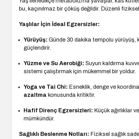
Yaş ilerledikçe metabolizma yavaşlar, kas kütle
bu, kaçınılmaz bir çöküş değildir. Düzenli fizikse
Yaşlılar İçin İdeal Egzersizler:
Yürüyüş:
Günde 30 dakika tempolu yürüyüş, kal
güçlendirir.
Yüzme ve Su Aerobiği:
Suyun kaldırma kuvve
sistemi çalıştırmak için mükemmel bir yoldur.
Yoga ve Tai Chi:
Esneklik, denge ve koordinas
azaltma
konusunda kritiktir.
Hafif Direnç Egzersizleri:
Küçük ağırlıklar ve
mümkündür.
Sağlıklı Beslenme Notları:
Fiziksel sağlık sad