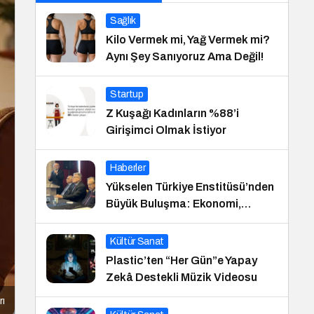
Sağlık
Kilo Vermek mi, Yağ Vermek mi?
Aynı Şey Sanıyoruz Ama Değil!
Startup
Z Kuşağı Kadınların %88’i
Girişimci Olmak İstiyor
Haberler
Yükselen Türkiye Enstitüsü’nden
Büyük Buluşma: Ekonomi,
Güvenlik Politikaları ve Hukuk
Konferansı
Kültür Sanat
Plastic’ten “Her Gün”e Yapay
Zekâ Destekli Müzik Videosu
rı