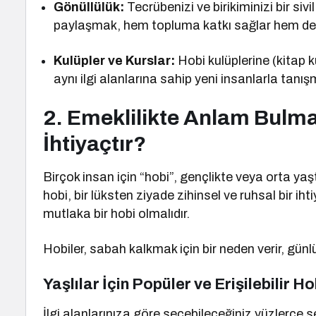
Gönüllülük:
Tecrübenizi ve birikiminizi bir si
paylaşmak, hem topluma katkı sağlar hem de s
Kulüpler ve Kurslar:
Hobi kulüplerine (kitap k
aynı ilgi alanlarına sahip yeni insanlarla tanı
2. Emeklilikte Anlam Bulma
İhtiyaçtır?
Birçok insan için “hobi”, gençlikte veya orta ya
hobi, bir lüksten ziyade zihinsel ve ruhsal bir ihti
mutlaka bir hobi olmalıdır.
Hobiler, sabah kalkmak için bir neden verir, günlük
Yaşlılar İçin Popüler ve Erişilebilir Ho
İlgi alanlarınıza göre seçebileceğiniz yüzlerce