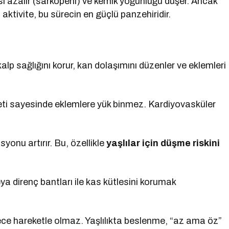
si azalır (sarkopeni) ve kemik yoğunluğu düşer. Ancak
l aktivite, bu sürecin en güçlü panzehiridir.
p sağlığını korur, kan dolaşımını düzenler ve eklemleri
ti sayesinde eklemlere yük binmez. Kardiyovasküler
yonu artırır. Bu, özellikle
yaşlılar için düşme riskini
ya direnç bantları ile kas kütlesini korumak
ece hareketle olmaz. Yaşlılıkta beslenme, “az ama öz”