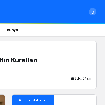
Künye
tın Kuralları
8dk, 54sn
Popüler Haberler