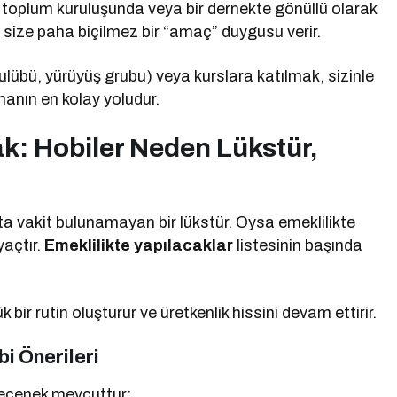
vil toplum kuruluşunda veya bir dernekte gönüllü olarak
ize paha biçilmez bir “amaç” duygusu verir.
ulübü, yürüyüş grubu) veya kurslara katılmak, sizinle
şmanın en kolay yoludur.
k: Hobiler Neden Lükstür,
şta vakit bulunamayan bir lükstür. Oysa emeklilikte
yaçtır.
Emeklilikte yapılacaklar
listesinin başında
 bir rutin oluşturur ve üretkenlik hissini devam ettirir.
bi Önerileri
 seçenek mevcuttur: