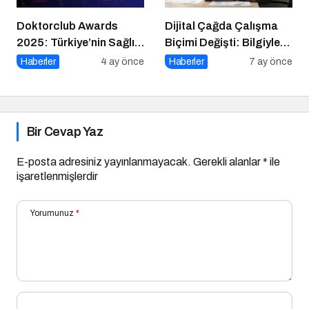
Doktorclub Awards
Dijital Çağda Çalışma
2025: Türkiye’nin Sağlık
Biçimi Değişti: Bilgiyle
Ödülleri 9. Kez
Para Kazananların Yeni
Haberler
4 ay önce
Haberler
7 ay önce
Sahiplerini Buluyor
Düzeni
Bir Cevap Yaz
E-posta adresiniz yayınlanmayacak.
Gerekli alanlar
*
ile
işaretlenmişlerdir
Yorumunuz
*