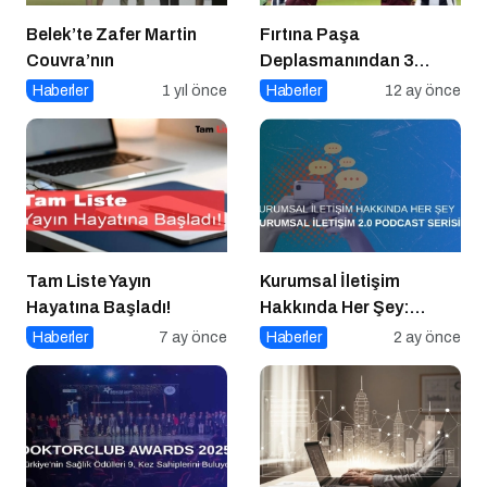
Belek’te Zafer Martin
Fırtına Paşa
Couvra’nın
Deplasmanından 3
Puanla Ayrıldı
Haberler
1 yıl önce
Haberler
12 ay önce
Tam Liste Yayın
Kurumsal İletişim
Hayatına Başladı!
Hakkında Her Şey:
Kurumsal İletişim 2.0
Haberler
7 ay önce
Haberler
2 ay önce
Podcast Serisi