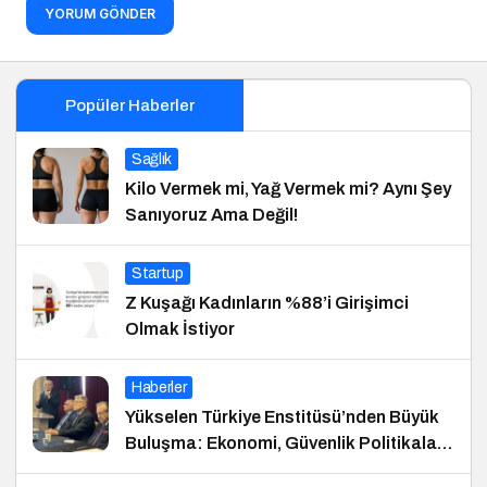
YORUM GÖNDER
Popüler Haberler
Sağlık
Kilo Vermek mi, Yağ Vermek mi? Aynı Şey
Sanıyoruz Ama Değil!
Startup
Z Kuşağı Kadınların %88’i Girişimci
Olmak İstiyor
Haberler
Yükselen Türkiye Enstitüsü’nden Büyük
Buluşma: Ekonomi, Güvenlik Politikaları
ve Hukuk Konferansı