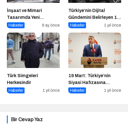
İnşaat ve Mimari
Türkiye’nin Dijital
Tasarımda Yeni
Gündemini Belirleyen 15
Standartlar Belirliyor
Haber Sitesi
Haberler
9 ay önce
Haberler
1 yıl önce
Türk Simgeleri
19 Mart: Türkiye’nin
Herkesindir
Siyasi Hafızasına
Kazınan Sivil Darbe
Haberler
1 yıl önce
Haberler
1 yıl önce
Bir Cevap Yaz