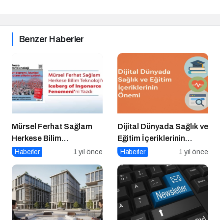
Benzer Haberler
Mürsel Ferhat Sağlam
Dijital Dünyada Sağlık ve
Herkese Bilim
Eğitim İçeriklerinin
Teknoloji’de “Iceberg of
Önemi
Haberler
1 yıl önce
Haberler
1 yıl önce
Ingonarce Fenomeni”ni
Yazdı