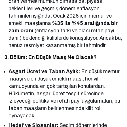
oran vermek mümkün olmasa da, piyasa
beklentileri ve geçmiş dönem enflasyon
tahminleri ışığında, Ocak 2026 için memur ve
emekli maaşlarına
%35 ila %45 aralığında bir
zam oranı
(enflasyon farkı ve olası refah payı
dahil) beklendiği kulislerde konuşuluyor. Ancak bu,
henüz resmiyet kazanmamış bir tahmindir.
3. Bölüm: En Düşük Maaş Ne Olacak?
Asgari Ücret ve Taban Aylık:
En düşük memur
maaşı ve en düşük emekli maaşı, her yıl
kamuoyunda en çok tartışılan konulardan.
Hükümetin, asgari ücret tespit sürecinde
izleyeceği politika ve refah payı uygulamaları, bu
taban maaşların belirlenmesinde kilit rol
oynayacak.
Hedef ve Sloganlar:
Seçim dönemlerinde