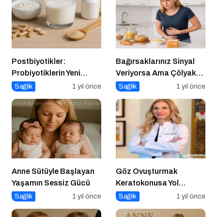
Postbiyotikler:
Bağırsaklarınız Sinyal
Probiyotiklerin Yeni
Veriyorsa Ama Çölyak
Jenerasyonu mu?
Değilseniz
Sağlık
1 yıl önce
Sağlık
1 yıl önce
Anne Sütüyle Başlayan
Göz Ovuşturmak
Yaşamın Sessiz Gücü
Keratokonusa Yol
Açabilir
Sağlık
1 yıl önce
Sağlık
1 yıl önce