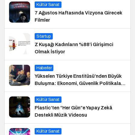
Kültür Sanat
7 Ağustos Haftasında Vizyona Girecek
Filmler
Startup
Z Kuşağı Kadınların %88’i Girişimci
Olmak İstiyor
Haberler
Yükselen Türkiye Enstitüsü’nden Büyük
Buluşma: Ekonomi, Güvenlik Politikaları
ve Hukuk Konferansı
Kültür Sanat
Plastic’ten “Her Gün”e Yapay Zekâ
Destekli Müzik Videosu
Kültür Sanat