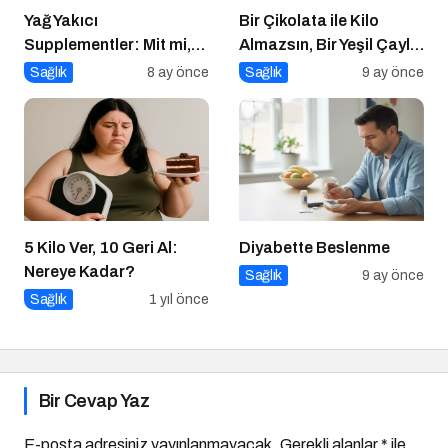
Yağ Yakıcı
Bir Çikolata ile Kilo
Supplementler: Mit mi,
Almazsın, Bir Yeşil Çayla
Gerçek mi?
da Zayıflamazsın
Sağlık
8 ay önce
Sağlık
9 ay önce
5 Kilo Ver, 10 Geri Al:
Diyabette Beslenme
Nereye Kadar?
Sağlık
9 ay önce
Sağlık
1 yıl önce
Bir Cevap Yaz
E-posta adresiniz yayınlanmayacak.
Gerekli alanlar
*
ile