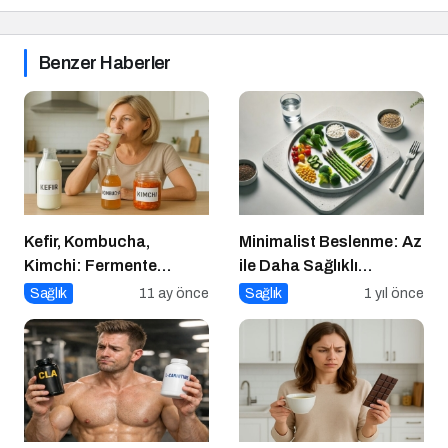
Benzer Haberler
Kefir, Kombucha,
Minimalist Beslenme: Az
Kimchi: Fermente
ile Daha Sağlıklı
Gıdalar Sağlıkta Yeni
Yaşamak
Sağlık
11 ay önce
Sağlık
1 yıl önce
Trend mi?