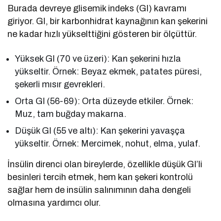
Burada devreye glisemik indeks (GI) kavramı
giriyor. GI, bir karbonhidrat kaynağının kan şekerini
ne kadar hızlı yükselttiğini gösteren bir ölçüttür.
Yüksek GI (70 ve üzeri): Kan şekerini hızla
yükseltir. Örnek: Beyaz ekmek, patates püresi,
şekerli mısır gevrekleri.
Orta GI (56-69): Orta düzeyde etkiler. Örnek:
Muz, tam buğday makarna.
Düşük GI (55 ve altı): Kan şekerini yavaşça
yükseltir. Örnek: Mercimek, nohut, elma, yulaf.
İnsülin direnci olan bireylerde, özellikle düşük GI’li
besinleri tercih etmek, hem kan şekeri kontrolü
sağlar hem de insülin salınımının daha dengeli
olmasına yardımcı olur.