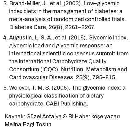
Brand-Miller, J., et al. (2003). Low–glycemic
index diets in the management of diabetes: a
meta-analysis of randomized controlled trials.
Diabetes Care, 26(8), 2261–2267.
Augustin, L. S. A., et al. (2015). Glycemic index,
glycemic load and glycemic response: an
international scientific consensus summit from
the International Carbohydrate Quality
Consortium (ICQC). Nutrition, Metabolism and
Cardiovascular Diseases, 25(9), 795–815.
Wolever, T. M. S. (2006). The glycemic index: a
physiological classification of dietary
carbohydrate. CABI Publishing.
Kaynak: Güzel Antalya & Bi’Haber köşe yazarı
Melina Ezgi Tosun