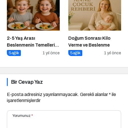
2-5 Yaş Arası
Doğum Sonrası Kilo
Beslenmenin Temelleri:
Verme ve Beslenme
Okul Öncesi Dönemde
Sağlık
1 yıl önce
Sağlık
1 yıl önce
Sağlıklı Adımlar
Bir Cevap Yaz
E-posta adresiniz yayınlanmayacak.
Gerekli alanlar
*
ile
işaretlenmişlerdir
Yorumunuz
*