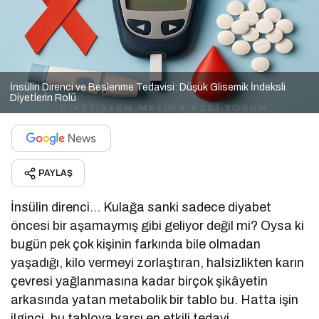
İnsülin Direnci ve Beslenme Tedavisi: Düşük Glisemik İndeksli
Diyetlerin Rolü
PAYLAŞ
İnsülin direnci… Kulağa sanki sadece diyabet
öncesi bir aşamaymış gibi geliyor değil mi? Oysa ki
bugün pek çok kişinin farkında bile olmadan
yaşadığı, kilo vermeyi zorlaştıran, halsizlikten karın
çevresi yağlanmasına kadar birçok şikâyetin
arkasında yatan metabolik bir tablo bu. Hatta işin
ilginci, bu tabloya karşı en etkili tedavi