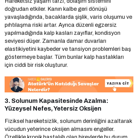
Hareketsiz yaşam tarzı, dolaşım sistemini
doğrudan etkiler. Kanın kalbe geri dönüşü
yavaşladığında, bacaklarda şişlik, varis oluşumu ve
pıhtılaşma riski artar. Ayrıca düzenli egzersiz
yapılmadığında kalp kasları zayıflar, kondisyon
seviyesi düşer. Zamanla damar duvarları
elastikiyetini kaybeder ve tansiyon problemleri baş
göstermeye başlar. Tüm bunlar kalp hastalıkları
için ciddi bir risk oluşturur.
3. Solunum Kapasitesinde Azalma:
Yüzeysel Nefes, Yetersiz Oksijen
Fiziksel hareketsizlik, solunum derinliğini azaltarak
vücudun yeterince oksijen almasını engeller.
Özellikle kronik hastalığı olan bireylerde bu durum,