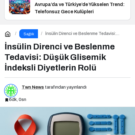
Avrupa’da ve Türkiye’de Yükselen Trend:
Telefonsuz Gece Kulüpleri
İnsülin Direnci ve Beslenme Tedavisi:
Sağlık
Düşük Glisemik İndeksli Diyetlerin Rolü
İnsülin Direnci ve Beslenme
Tedavisi: Düşük Glisemik
İndeksli Diyetlerin Rolü
Twn News
tarafından yayınlandı
6dk, 0sn