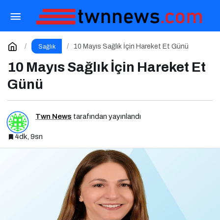
İnsülin Direnci ve Beslenme Tedavisi: Düşük
Glisemik İndeksli Diyetlerin Rolü
Paylaş
Yorum Yap
10 Mayıs Sağlık İçin Hareket Et Günü
Sağlık
10 Mayıs Sağlık İçin Hareket Et
Günü
Twn News
tarafından yayınlandı
4dk, 9sn