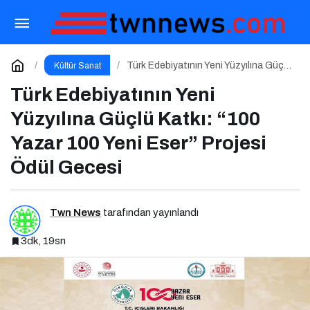
16 Ocak Haftasının Yeni Filmleri
Sinemaseverlerle Buluşuyor
Paylaş
Yorum Yap
Türk Edebiyatının Yeni Yüzyılına Güçlü
Kültür Sanat
Katkı: “100 Yazar 100 Yeni Eser”
Projesi Ödül Gecesi
Türk Edebiyatının Yeni
Yüzyılına Güçlü Katkı: “100
Yazar 100 Yeni Eser” Projesi
Ödül Gecesi
Twn News
tarafından yayınlandı
3dk, 19sn