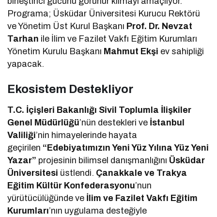
birleştirici gücünü görünür kılmayı amaçlıyor.
Programa; Üsküdar Üniversitesi Kurucu Rektörü
ve Yönetim Üst Kurul Başkanı
Prof. Dr. Nevzat
Tarhan
ile İlim ve Fazilet Vakfı Eğitim Kurumları
Yönetim Kurulu Başkanı
Mahmut Ekşi
ev sahipliği
yapacak.
Ekosistem Destekliyor
T.C. İçişleri Bakanlığı Sivil Toplumla İlişkiler
Genel Müdürlüğü
’nün destekleri ve
İstanbul
Valiliği
’nin himayelerinde hayata
geçirilen
“Edebiyatımızın Yeni Yüz Yılına Yüz Yeni
Yazar”
projesinin bilimsel danışmanlığını
Üsküdar
Üniversitesi
üstlendi.
Çanakkale ve Trakya
Eğitim Kültür Konfederasyonu
’nun
yürütücülüğünde ve
İlim ve Fazilet Vakfı Eğitim
Kurumları
’nın uygulama desteğiyle