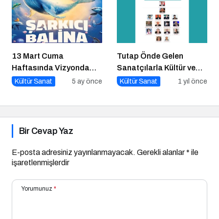
13 Mart Cuma
Tutap Önde Gelen
Haftasında Vizyonda
Sanatçılarla Kültür ve
Hangi Filmler Var?
Sanat Yolucluğuna
Kültür Sanat
5 ay önce
Kültür Sanat
1 yıl önce
Devam Ediyor
Bir Cevap Yaz
E-posta adresiniz yayınlanmayacak.
Gerekli alanlar
*
ile
işaretlenmişlerdir
Yorumunuz
*