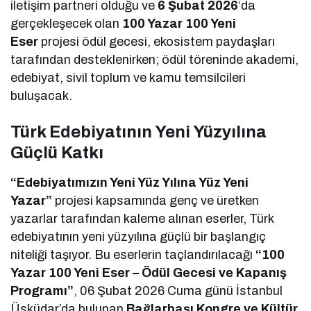
iletişim partneri olduğu ve
6 Şubat 2026
‘da
gerçekleşecek olan
100 Yazar 100 Yeni
Eser
projesi ödül gecesi, ekosistem paydaşları
tarafından desteklenirken; ödül töreninde akademi,
edebiyat, sivil toplum ve kamu temsilcileri
buluşacak.
Türk Edebiyatının Yeni Yüzyılına
Güçlü Katkı
“Edebiyatımızın Yeni Yüz Yılına Yüz Yeni
Yazar”
projesi kapsamında genç ve üretken
yazarlar tarafından kaleme alınan eserler, Türk
edebiyatının yeni yüzyılına güçlü bir başlangıç
niteliği taşıyor. Bu eserlerin taçlandırılacağı
“100
Yazar 100 Yeni Eser – Ödül Gecesi ve Kapanış
Programı”
, 06 Şubat 2026 Cuma günü İstanbul
Üsküdar’da bulunan
Bağlarbaşı Kongre ve Kültür