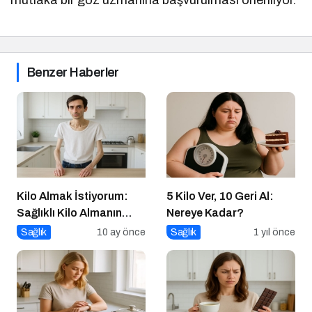
Benzer Haberler
Kilo Almak İstiyorum:
5 Kilo Ver, 10 Geri Al:
Sağlıklı Kilo Almanın
Nereye Kadar?
Yolları
Sağlık
10 ay önce
Sağlık
1 yıl önce