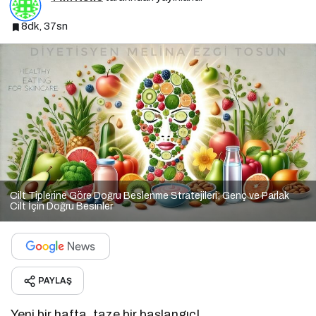
8dk, 37sn
Cilt Tiplerine Göre Doğru Beslenme Stratejileri; Genç ve Parlak
Cilt İçin Doğru Besinler
PAYLAŞ
Yeni bir hafta, taze bir başlangıç!