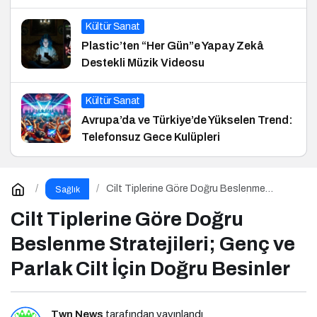
ve Hukuk Konferansı
Kültür Sanat
Plastic’ten “Her Gün”e Yapay Zekâ
Destekli Müzik Videosu
Kültür Sanat
Avrupa’da ve Türkiye’de Yükselen Trend:
Telefonsuz Gece Kulüpleri
Cilt Tiplerine Göre Doğru Beslenme
Sağlık
Stratejileri; Genç ve Parlak Cilt İçin Doğru
Besinler
Cilt Tiplerine Göre Doğru
Beslenme Stratejileri; Genç ve
Parlak Cilt İçin Doğru Besinler
Twn News
tarafından yayınlandı