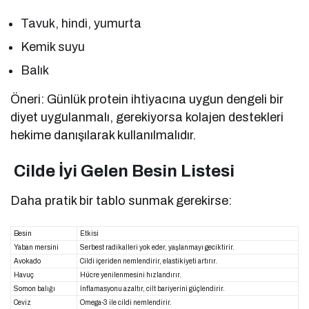
Tavuk, hindi, yumurta
Kemik suyu
Balık
Öneri: Günlük protein ihtiyacına uygun dengeli bir
diyet uygulanmalı, gerekiyorsa kolajen destekleri
hekime danışılarak kullanılmalıdır.
Cilde İyi Gelen Besin Listesi
Daha pratik bir tablo sunmak gerekirse:
Besin
Etkisi
Yaban mersini
Serbest radikalleri yok eder, yaşlanmayı geciktirir.
Avokado
Cildi içeriden nemlendirir, elastikiyeti artırır.
Havuç
Hücre yenilenmesini hızlandırır.
Somon balığı
İnflamasyonu azaltır, cilt bariyerini güçlendirir.
Ceviz
Omega-3 ile cildi nemlendirir.