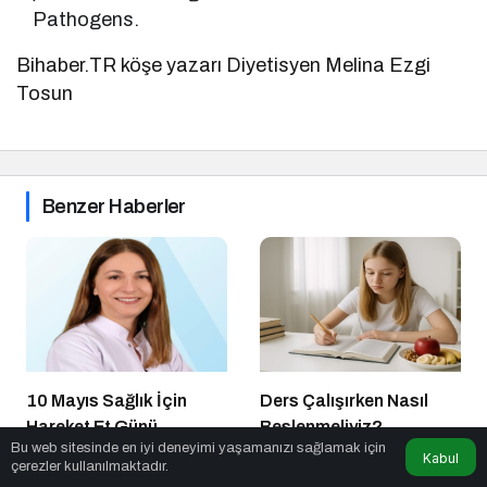
Pathogens.
Bihaber.TR köşe yazarı Diyetisyen Melina Ezgi
Tosun
Benzer Haberler
10 Mayıs Sağlık İçin
Ders Çalışırken Nasıl
Hareket Et Günü
Beslenmeliyiz?
Bu web sitesinde en iyi deneyimi yaşamanızı sağlamak için
Sağlık
1 yıl önce
Sağlık
11 ay önce
Kabul
çerezler kullanılmaktadır.