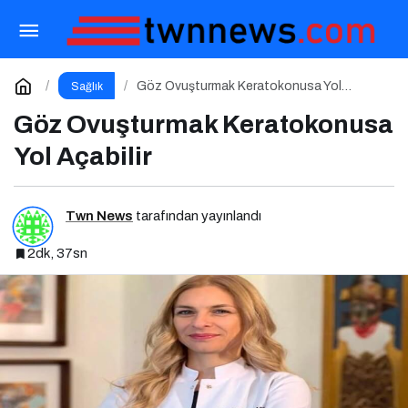
Cilt Tiplerine Göre Doğru Beslenme Stratejileri;
Genç ve Parlak Cilt İçin Doğru Besinler
Paylaş
Yorum Yap
Göz Ovuşturmak Keratokonusa Yol
Sağlık
Açabilir
Göz Ovuşturmak Keratokonusa
Yol Açabilir
Twn News
tarafından yayınlandı
2dk, 37sn