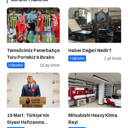
Temsilcimiz Fenerbahçe
Haber Değeri Nedir?
Turu Portekiz’e Bıraktı
Haberler
1 yıl önce
Haberler
12 ay önce
19 Mart: Türkiye’nin
Mitsubishi Heavy Klima
Siyasi Hafızasına
Bayi