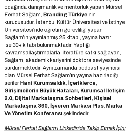
odağında danışmanlık ve mentorluk yapan Mürsel
Ferhat Sağlam,
Branding Türkiye
‘nin
kurucusudur. İstanbul Kültür Üniversitesi ve İstinye
Üniversitesi’nde öğretim görevliliği yapan
Sağlam’ın yayınlanmış 25 kitabı, yayına hazır
ise 30+ kitabı bulunmaktadır. Yaptığı
kavramsallaştırmalarla literatüre katkı sağlayan,
Sağlam, akademik kariyerini doktora seviyesinde
sürdürmektedir. Aynı zamanda podcast yayıncısı
olan Mürsel Ferhat Sağlam’ın yayına hazırladığı
seriler
Hani Kurumsaldık, İçeriklerce,
Girişimcilerin Büyük Hataları, Kurumsal İletişim
2.0, Dijital Markalaşma Sohbetleri, Kişisel
Markalaşma 360, İşveren Markası Plus, Marka
Ve Yönetim Konferansı
şeklindedir.
Mürsel Ferhat Sağlam’ı Linkedin’de Takip Etmek İçin;