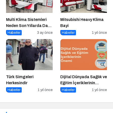
Multi Klima Sistemleri
Mitsubishi Heavy Klima
Neden Son Yıllarda Daha
Bayi
Fazla Tercih Ediliyor?
Haberler
3 ay önce
Haberler
1 yıl önce
Türk Simgeleri
Dijital Dünyada Sağlık ve
Herkesindir
Eğitim İçeriklerinin
Önemi
Haberler
1 yıl önce
Haberler
1 yıl önce