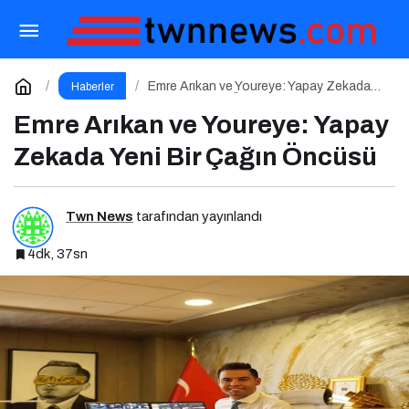
Mürsel Ferhat Sağlam Herkese Bilim
Teknoloji’de “Iceberg of Ingonarce Fenomeni”ni Yazdı
Paylaş
Yorum Yap
Emre Arıkan ve Youreye: Yapay Zekada
Haberler
Yeni Bir Çağın Öncüsü
Emre Arıkan ve Youreye: Yapay
Zekada Yeni Bir Çağın Öncüsü
Twn News
tarafından yayınlandı
4dk, 37sn