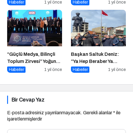
Kazınan Sivil Darbe
Haberler
1 yıl önce
Haberler
1 yıl önce
“Güçlü Medya, Bilinçli
Başkan Saltuk Deniz:
Toplum Zirvesi” Yoğun
“Ya Hep Beraber Ya
Katılımla Gerçekleşti
Hiçbirimiz!”
Haberler
1 yıl önce
Haberler
1 yıl önce
Bir Cevap Yaz
E-posta adresiniz yayınlanmayacak.
Gerekli alanlar
*
ile
işaretlenmişlerdir