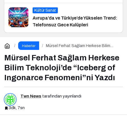
Kültür Sanat
Avrupa’da ve Türkiye’de Yükselen Trend:
Telefonsuz Gece Kulüpleri
Mürsel Ferhat Sağlam Herkese Bilim
Haberler
Teknoloji’de “Iceberg of Ingonarce
Fenomeni”ni Yazdı
Mürsel Ferhat Sağlam Herkese
Bilim Teknoloji’de “Iceberg of
Ingonarce Fenomeni”ni Yazdı
Twn News
tarafından yayınlandı
3dk, 7sn