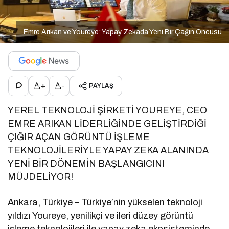
Emre Arıkan ve Youreye: Yapay Zekada Yeni Bir Çağın Öncüsü
+
-
PAYLAŞ
YEREL TEKNOLOJİ ŞİRKETİ YOUREYE, CEO
EMRE ARIKAN LİDERLİĞİNDE GELİŞTİRDİĞİ
ÇIĞIR AÇAN GÖRÜNTÜ İŞLEME
TEKNOLOJİLERİYLE YAPAY ZEKA ALANINDA
YENİ BİR DÖNEMİN BAŞLANGICINI
MÜJDELİYOR!
Ankara, Türkiye – Türkiye’nin yükselen teknoloji
yıldızı Youreye, yenilikçi ve ileri düzey görüntü
işleme teknolojileri ile yapay zeka ekosisteminde