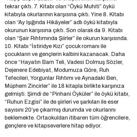
tekrar çıktı. 7. Kitabı olan “Öykü Muhiti” öykü
kitabıyla okurlarının karşısına çıktı. Yine 8. Kitabı
olan “Ay Işığında Hikâyeler” adlı öykü kitabıyla
okurunun karşısına çıktı. Son olarak da 9. Kitabı
olan “Şair Rıhtımında Şiirler” ile okurun karşısında.
10. Kitabı “İstiridye Kızı” çocuk romanı ile
çocukların ve gençlerin kalbini kazanacak. Daha
önce “Hayatın Bam Teli, Vadesi Dolmuş Sözler,
Dejenere Edebiyat, Modumuza Göre, Ruh
Tefecileri, Yorgunlar Rıhtımı ve Aynadaki Ben,
Müphem Zincirler” ile 18 kitapla birlikte karşınıza
gelmişti. Şimdi de “Pinhani Öyküler” ile öykü kitabı,
“Ruhun Ezgisi” ile de şiirleri ve şarkıları ile eser
sayısını 20’ye çıkarmış durumda ve okurlarını
beklemekte. Ortaokuldan itibaren tüm öğrencilere,
gençlere ve kitapseverlere hitap ediyor.