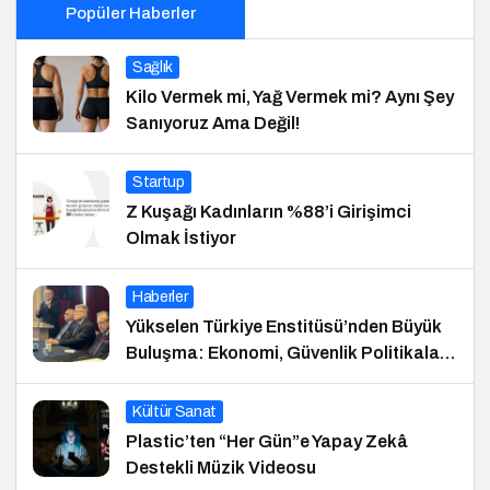
Popüler Haberler
Sağlık
Kilo Vermek mi, Yağ Vermek mi? Aynı Şey
Sanıyoruz Ama Değil!
Startup
Z Kuşağı Kadınların %88’i Girişimci
Olmak İstiyor
Haberler
Yükselen Türkiye Enstitüsü’nden Büyük
Buluşma: Ekonomi, Güvenlik Politikaları
ve Hukuk Konferansı
Kültür Sanat
Plastic’ten “Her Gün”e Yapay Zekâ
Destekli Müzik Videosu