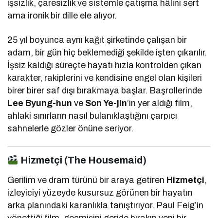
işsizlik, çaresizlik ve sistemle çatışma hâlini sert
ama ironik bir dille ele alıyor.
25 yıl boyunca aynı kağıt şirketinde çalışan bir
adam, bir gün hiç beklemediği şekilde işten çıkarılır.
İşsiz kaldığı süreçte hayatı hızla kontrolden çıkan
karakter, rakiplerini ve kendisine engel olan kişileri
birer birer saf dışı bırakmaya başlar. Başrollerinde
Lee Byung-hun
ve
Son Ye-jin
’in yer aldığı film,
ahlaki sınırların nasıl bulanıklaştığını çarpıcı
sahnelerle gözler önüne seriyor.
Hizmetçi (The Housemaid)
Gerilim ve dram türünü bir araya getiren
Hizmetçi
,
izleyiciyi yüzeyde kusursuz görünen bir hayatın
arka planındaki karanlıkla tanıştırıyor. Paul Feig’in
yönettiği film, geçmişini geride bırakıp yeni bir