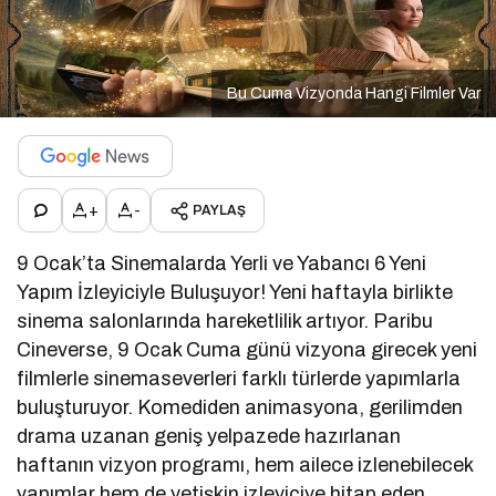
Bu Cuma Vizyonda Hangi Filmler Var
+
-
PAYLAŞ
9 Ocak’ta Sinemalarda Yerli ve Yabancı 6 Yeni
Yapım İzleyiciyle Buluşuyor! Yeni haftayla birlikte
sinema salonlarında hareketlilik artıyor. Paribu
Cineverse, 9 Ocak Cuma günü vizyona girecek yeni
filmlerle sinemaseverleri farklı türlerde yapımlarla
buluşturuyor. Komediden animasyona, gerilimden
drama uzanan geniş yelpazede hazırlanan
haftanın vizyon programı, hem ailece izlenebilecek
yapımlar hem de yetişkin izleyiciye hitap eden