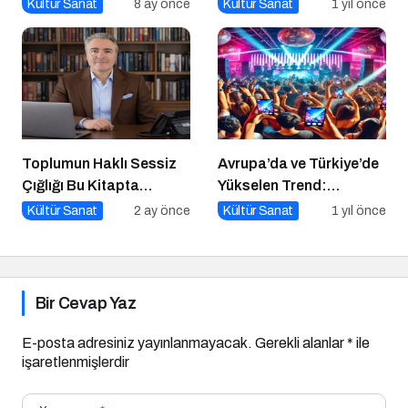
Hareketleniyor: 26 Aralık
Kitap: Stratejik Marka
Kültür Sanat
8 ay önce
Kültür Sanat
1 yıl önce
Vizyondaki Filmler
Yönetimi
Açıklandı
Toplumun Haklı Sessiz
Avrupa’da ve Türkiye’de
Çığlığı Bu Kitapta
Yükselen Trend:
Toplandı
Telefonsuz Gece
Kültür Sanat
2 ay önce
Kültür Sanat
1 yıl önce
Kulüpleri
Bir Cevap Yaz
E-posta adresiniz yayınlanmayacak.
Gerekli alanlar
*
ile
işaretlenmişlerdir