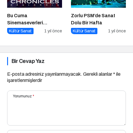
Bu Cuma
Zorlu PSM’de Sanat
Sinemaseverleri
Dolu Bir Hafta
Bekleyen Yepyeni Filmler!
Kültür Sanat
1 yıl önce
Kültür Sanat
1 yıl önce
Bir Cevap Yaz
E-posta adresiniz yayınlanmayacak.
Gerekli alanlar
*
ile
işaretlenmişlerdir
Yorumunuz
*