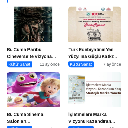
Bu Cuma Paribu
Türk Edebiyatının Yeni
Cineverse’te Vizyona
Yüzyılına Güçlü Katkı:
Girecek Filmler
“100 Yazar 100 Yeni
Kültür Sanat
11 ay önce
Kültür Sanat
7 ay önce
Eser” Projesi Ödül
Gecesi
Bu Cuma Sinema
İşletmelere Marka
Salonları
Vizyonu Kazandıran