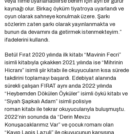
veya filme uyarlanabilirse benim için ayrı bir gurur
kaynağı olur. Birkaç öyküm tiyatroya uyarlandı ve
oyun olarak sahneye konulmak üzere. Şarkı
sözlerim zaten şarkı olarak yayınlanmakta ve
bunun da devamını da getirmek istenmekteyim.”
ifadelerini kullandı.
Betül Fırat 2020 yılında ilk kitabı “Mavinin Fecri”
isimli kitabıyla çıkakken 2021 yılında ise “Mihrinin
Hicranı” isimli şiir kitabı ile okuyucuların kısa sürede
takdirini toplamayı başardı. Edebiyat alanında
sürekli çalışan FIRAT aynı anda 2022 yılında
“Heybemden Dökülen Öyküler” isimli öykü kitabı ve
“Siyah Şapkalı Adam” isimli polisiye
roman kitabı ile tekrar okuyucularıyla buluşmuştu.
2022’nin sonunda da “Derin Mevzu
Konuşacaklarımız Var” ve çocuk romanı olan
“Kayıp Lapis Lazuli” ile okuyucunun karşısına