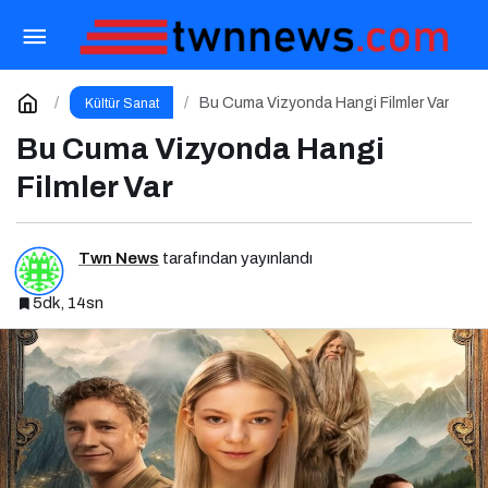
Senarist Betül Fırat’tan Çarpıcı Hikayeler ve
Şarkılar
Paylaş
Yorum Yap
Bu Cuma Vizyonda Hangi Filmler Var
Kültür Sanat
Bu Cuma Vizyonda Hangi
Filmler Var
Twn News
tarafından yayınlandı
5dk, 14sn