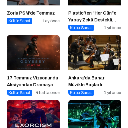
Zorlu PSM’de Temmuz
Plastic’ten “Her Gün”e
Yapay Zekâ Destekli
Kültür Sanat
1 ay önce
Müzik Videosu
Kültür Sanat
1 yıl önce
17 Temmuz Vizyonunda
Ankara’da Bahar
Aksiyondan Dramaya
Müzikle Başladı
Bir Yolculuk
Kültür Sanat
4 hafta önce
Kültür Sanat
1 yıl önce